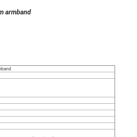
dom armband
rmband