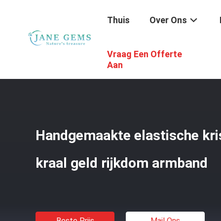
Thuis
Over Ons
Vraag Een Offerte
Thuis
/
Producten
/
Gems Armband
/
Handgemaakte Elas
Aan
Handgemaakte elastische kri
kraal geld rijkdom armband
Beste Prijs
Mail Ons