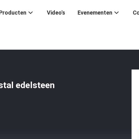
Producten
Video's
Evenementen
Co
tische Kristal Edelsteen Kraal Geld Rijkdom Armband
stal edelsteen