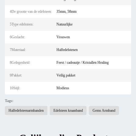
4De grootte van de edelsteen:
35mm, 58mm
5Type edelsteen:
Natuurlijke
6Geslacht:
Vrouwen
7Materiaal:
Halfedelstenen
8Gelegenheid:
Feest / cadeautje / Kristallen Healing
9Pakket:
Veilig pakket
10Stijl:
Modieus
Tags:
Halfedelsteenarmbanden
Edelsteen kraanband
Gems Armband