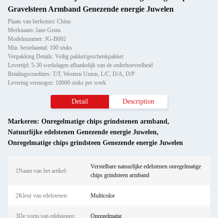
Gravelsteen Armband Genezende energie Juwelen
Plaats van herkomst: China
Merknaam: Jane Gems
Modelnummer: JG-B002
Min. bestelaantal: 100 stuks
Verpakking Details: Veilig pakket/geschenkpakket
Levertijd: 5-30 werkdagen afhankelijk van de orderhoeveelheid
Betalingscondities: T/T, Western Union, L/C, D/A, D/P
Levering vermogen: 10000 stuks per week
Detail
Description
Markeren:
Onregelmatige chips grindstenen armband
,
Natuurlijke edelstenen Genezende energie Juwelen
,
Onregelmatige chips grindsteen Genezende energie Juwelen
Verstelbare natuurlijke edelstenen onregelmatige
1Naam van het artikel:
chips grindsteen armband
2Kleur van edelstenen:
Multicolor
3De vorm van edelstenen:
Onregelmatig