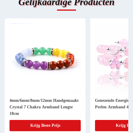
Gelijkaardige Producten
4mm/6mm/8mm/12mm Handgemaakt
Genezende Energie V
Crystal 7 Chakra Armband Lengte
Perlen Armband 4/6
18cm
Krijg Beste Prijs
Krijg Bes