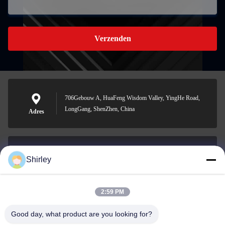
Verzenden
706Gebouw A, HuaFeng Wisdom Valley, YingHe Road,
LongGang, ShenZhen, China
Adres
Shirley
shirley@nature-trend.com
E-mail
2:59 PM
Good day, what product are you looking for?
0086-18148506772