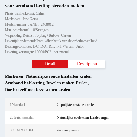
voor armband ketting sieraden maken
Plaats van herkomst: China
Merknaam: Jane Gems
Modelnummer: JANE I-2408012
Min. bestelaantal: 10/Strengen
Verpakking Details: Polybag+Bubble+Carton
Levertijd: onderhandelbaar, afhankelijk van de orderhoeveelheid
Betalingscondities: L/C, D/A, D/P, T/T, Western Union
Levering vermogen: 10000/PCS+per maand
Detail
Description
Markeren:
Natuurlijke ronde kristallen kralen
,
Armband halsketting Juwelen maken Perlen
,
Doe het zelf met losse stenen kralen
1Materiaal:
Gepolijste kristallen kralen
2Sleutelwoorden:
Natuurlijke edelstenen kraalstrengen
3OEM & ODM:
steunaanpassing