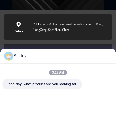
706Gebouw A, HuaFeng Wisdom Valley, YingHe Road,
LongGang, ShenZhen, China
Adres
Shirley
shirley@nature-trend.com
E-mail
3:11 AM
Good day, what product are you looking for?
0086-18148506772
Phone