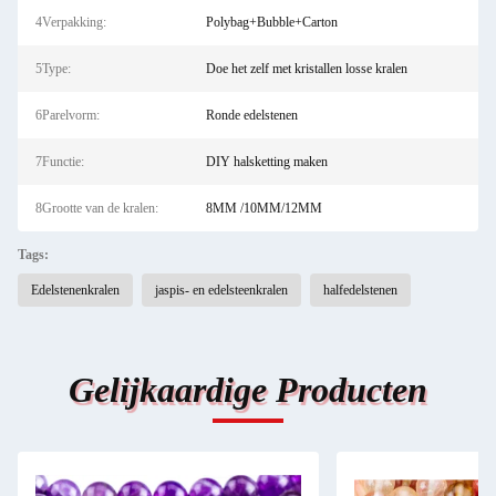
4Verpakking:
Polybag+Bubble+Carton
5Type:
Doe het zelf met kristallen losse kralen
6Parelvorm:
Ronde edelstenen
7Functie:
DIY halsketting maken
8Grootte van de kralen:
8MM /10MM/12MM
Tags:
Edelstenenkralen
jaspis- en edelsteenkralen
halfedelstenen
Gelijkaardige Producten