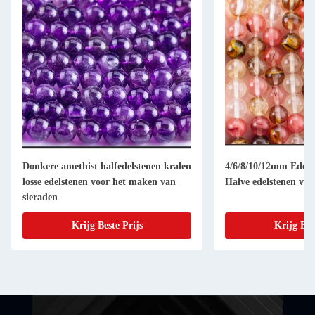
Donkere amethist halfedelstenen kralen
4/6/8/10/12mm Edelst
losse edelstenen voor het maken van
Halve edelstenen voo
sieraden
Krijg Beste Prijs
Krijg Bes