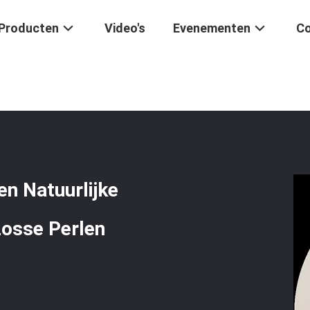
Producten
Video's
Evenementen
Co
eit Gem Perlen Natuurlijke Kristallen Ruwe Ruwe Steen Losse Perlen
n Natuurlijke
Losse Perlen