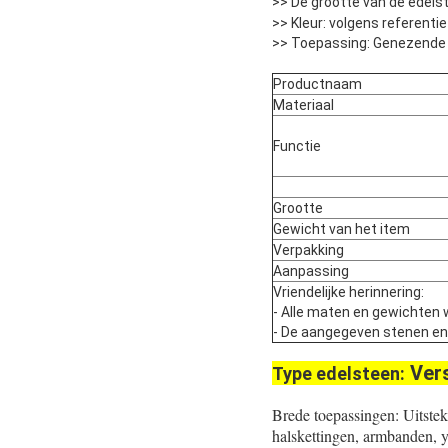
>> De grootte van de edels
>> Kleur: volgens referent
>> Toepassing: Genezende 
Productnaam
Materiaal
Functie
Grootte
Gewicht van het item
Verpakking
Aanpassing
Vriendelijke herinnering:
- Alle maten en gewichten 
- De aangegeven stenen en pa
Ver
Type edelsteen:
Brede toepassingen: Uitste
halskettingen, armbanden, 