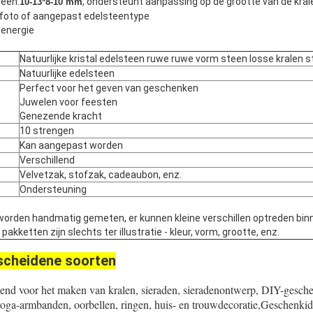
teen:
, ondersteunt aanpassing op de grootte van de kral
10-13*8-10 mm
iefoto of aangepast edelsteentype
energie
Natuurlijke kristal edelsteen ruwe ruwe vorm steen losse kralen 
Natuurlijke edelsteen
Perfect voor het geven van geschenken
Juwelen voor feesten
Genezende kracht
10 strengen
Kan aangepast worden
Verschillend
Velvetzak, stofzak, cadeaubon, enz.
Ondersteuning
worden handmatig gemeten, er kunnen kleine verschillen optreden bin
kketten zijn slechts ter illustratie - kleur, vorm, grootte, enz.
scheidene soorten
kend voor het maken van kralen, sieraden, sieradenontwerp, DIY-gesch
yoga-armbanden, oorbellen, ringen, huis- en trouwdecoratie,Geschenk