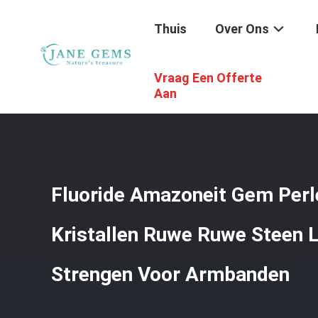
Thuis
Over Ons
Vraag Een Offerte
Thuis
/
Producten
/
Edelstenenkralen
/
Fluoride Amazon
Aan
Fluoride Amazoneit Gem Perle
Kristallen Ruwe Ruwe Steen 
Strengen Voor Armbanden