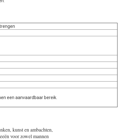
en.
strengen
nen een aanvaardbaar bereik.
enken, kunst en ambachten,
ideeën voor zowel mannen