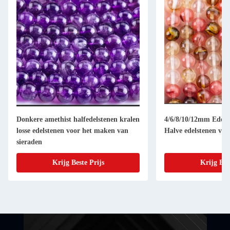
Donkere amethist halfedelstenen kralen
4/6/8/10/12mm Edelst
losse edelstenen voor het maken van
Halve edelstenen voo
sieraden
Krijg Beste Prijs
Krijg Bes