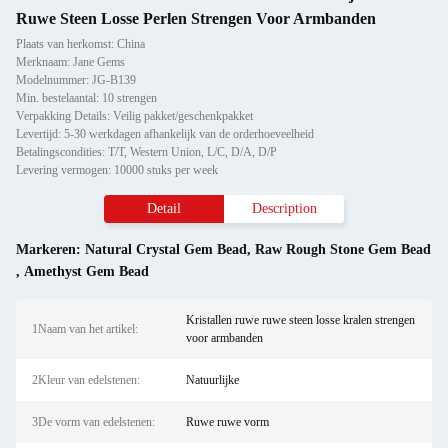
Ruwe Steen Losse Perlen Strengen Voor Armbanden
Plaats van herkomst: China
Merknaam: Jane Gems
Modelnummer: JG-B139
Min. bestelaantal: 10 strengen
Verpakking Details: Veilig pakket/geschenkpakket
Levertijd: 5-30 werkdagen afhankelijk van de orderhoeveelheid
Betalingscondities: T/T, Western Union, L/C, D/A, D/P
Levering vermogen: 10000 stuks per week
Detail
Description
Markeren:
Natural Crystal Gem Bead
,
Raw Rough Stone Gem Bead
,
Amethyst Gem Bead
Kristallen ruwe ruwe steen losse kralen strengen
1Naam van het artikel:
voor armbanden
2Kleur van edelstenen:
Natuurlijke
3De vorm van edelstenen:
Ruwe ruwe vorm