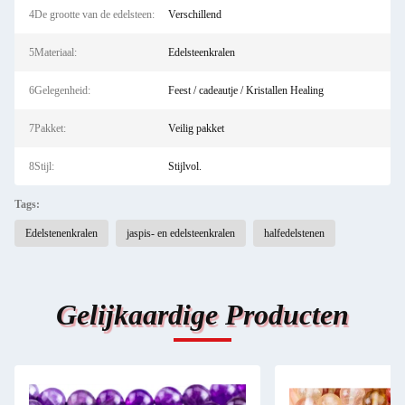
4De grootte van de edelsteen:
Verschillend
5Materiaal:
Edelsteenkralen
6Gelegenheid:
Feest / cadeautje / Kristallen Healing
7Pakket:
Veilig pakket
8Stijl:
Stijlvol.
Tags:
Edelstenenkralen
jaspis- en edelsteenkralen
halfedelstenen
Gelijkaardige Producten