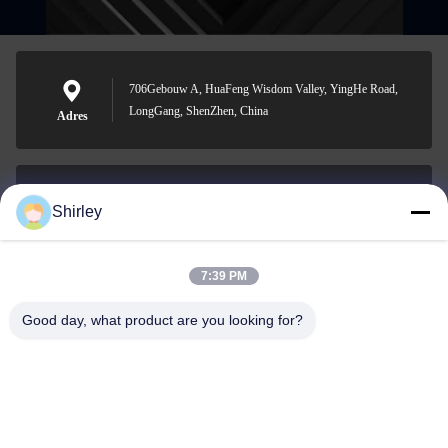
706Gebouw A, HuaFeng Wisdom Valley, YingHe Road,
LongGang, ShenZhen, China
Adres
Shirley
shirley@nature-trend.com
E-mail
7:39 PM
Good day, what product are you looking for?
0086-18148506772
Phone