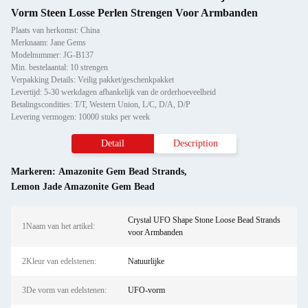
Vorm Steen Losse Perlen Strengen Voor Armbanden
Plaats van herkomst: China
Merknaam: Jane Gems
Modelnummer: JG-B137
Min. bestelaantal: 10 strengen
Verpakking Details: Veilig pakket/geschenkpakket
Levertijd: 5-30 werkdagen afhankelijk van de orderhoeveelheid
Betalingscondities: T/T, Western Union, L/C, D/A, D/P
Levering vermogen: 10000 stuks per week
Detail
Description
Markeren:
Amazonite Gem Bead Strands
,
Lemon Jade Amazonite Gem Bead
Crystal UFO Shape Stone Loose Bead Strands
1Naam van het artikel:
voor Armbanden
2Kleur van edelstenen:
Natuurlijke
3De vorm van edelstenen:
UFO-vorm