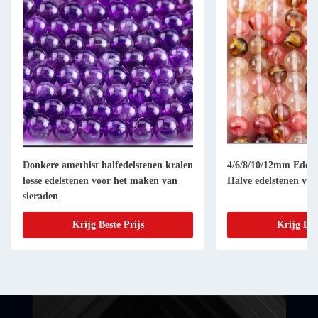
Donkere amethist halfedelstenen kralen
4/6/8/10/12mm Edelst
losse edelstenen voor het maken van
Halve edelstenen voo
sieraden
Krijg Beste Prijs
Krijg Bes