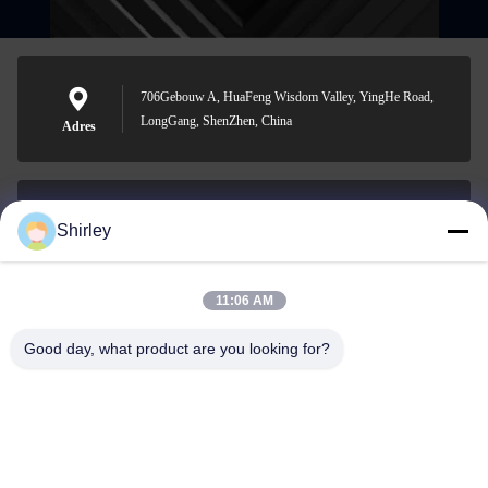
706Gebouw A, HuaFeng Wisdom Valley, YingHe Road,
LongGang, ShenZhen, China
Adres
Shirley
shirley@nature-trend.com
E-mail
11:06 AM
Good day, what product are you looking for?
0086-18148506772
Phone