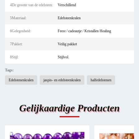
4De grootte van de edelsteen:
Verschillend
5Materiaal:
Edelsteenkralen
6Gelegenheid:
Feest / cadeautje / Kristallen Healing
7Pakket:
Veilig pakket
8Stijl:
Stijlvol.
Tags:
Edelstenenkralen
jaspis- en edelsteenkralen
halfedelstenen
Gelijkaardige Producten