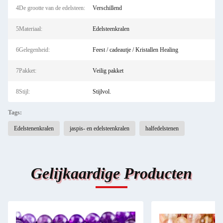
4De grootte van de edelsteen:
Verschillend
5Materiaal:
Edelsteenkralen
6Gelegenheid:
Feest / cadeautje / Kristallen Healing
7Pakket:
Veilig pakket
8Stijl:
Stijlvol.
Tags:
Edelstenenkralen
jaspis- en edelsteenkralen
halfedelstenen
Gelijkaardige Producten