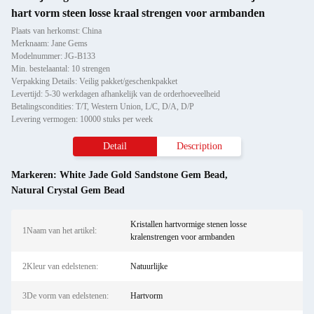
hart vorm steen losse kraal strengen voor armbanden
Plaats van herkomst: China
Merknaam: Jane Gems
Modelnummer: JG-B133
Min. bestelaantal: 10 strengen
Verpakking Details: Veilig pakket/geschenkpakket
Levertijd: 5-30 werkdagen afhankelijk van de orderhoeveelheid
Betalingscondities: T/T, Western Union, L/C, D/A, D/P
Levering vermogen: 10000 stuks per week
Detail
Description
Markeren:
White Jade Gold Sandstone Gem Bead
,
Natural Crystal Gem Bead
Kristallen hartvormige stenen losse
1Naam van het artikel:
kralenstrengen voor armbanden
2Kleur van edelstenen:
Natuurlijke
3De vorm van edelstenen:
Hartvorm