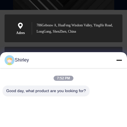
706Gebouw A, HuaFeng Wisdom Valley, YingHe Road,
LongGang, ShenZhen, China
Adres
Shirley
shirley@nature-trend.com
E-mail
7:52 PM
Good day, what product are you looking for?
0086-18148506772
Phone