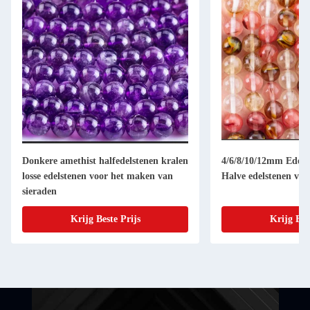
Donkere amethist halfedelstenen kralen
4/6/8/10/12mm Edelst
losse edelstenen voor het maken van
Halve edelstenen voo
sieraden
Krijg Beste Prijs
Krijg Bes