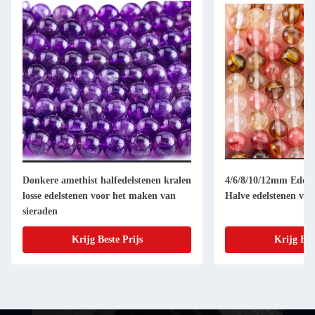
Donkere amethist halfedelstenen kralen
4/6/8/10/12mm Edelst
losse edelstenen voor het maken van
Halve edelstenen voo
sieraden
Krijg Beste Prijs
Krijg Bes