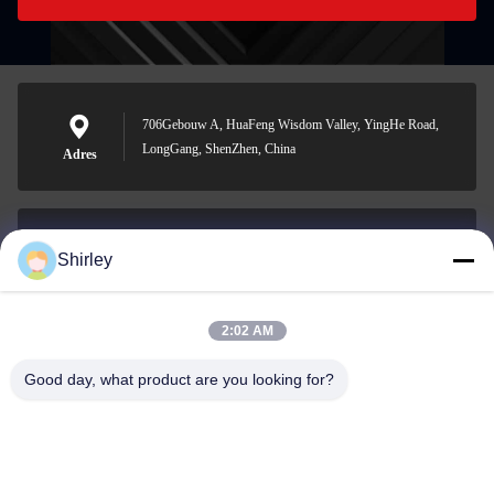
706Gebouw A, HuaFeng Wisdom Valley, YingHe Road,
LongGang, ShenZhen, China
Adres
Shirley
shirley@nature-trend.com
E-mail
2:02 AM
Good day, what product are you looking for?
0086-18148506772
Phone