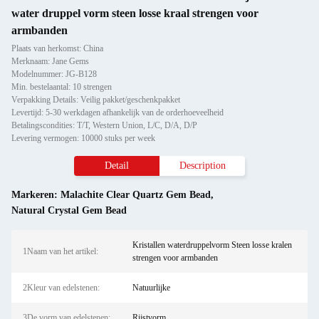
water druppel vorm steen losse kraal strengen voor
armbanden
Plaats van herkomst: China
Merknaam: Jane Gems
Modelnummer: JG-B128
Min. bestelaantal: 10 strengen
Verpakking Details: Veilig pakket/geschenkpakket
Levertijd: 5-30 werkdagen afhankelijk van de orderhoeveelheid
Betalingscondities: T/T, Western Union, L/C, D/A, D/P
Levering vermogen: 10000 stuks per week
Detail
Description
Markeren:
Malachite Clear Quartz Gem Bead
,
Natural Crystal Gem Bead
Kristallen waterdruppelvorm Steen losse kralen
1Naam van het artikel:
strengen voor armbanden
2Kleur van edelstenen:
Natuurlijke
3De vorm van edelstenen:
Rijstvorm