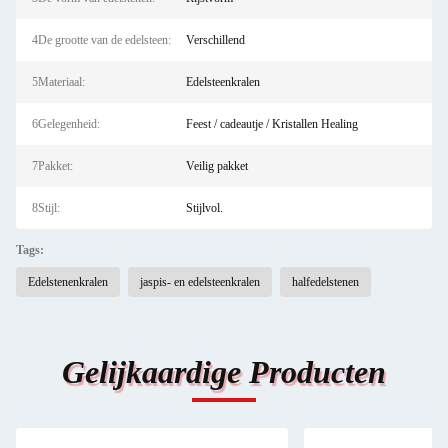
4De grootte van de edelsteen:
Verschillend
5Materiaal:
Edelsteenkralen
6Gelegenheid:
Feest / cadeautje / Kristallen Healing
7Pakket:
Veilig pakket
8Stijl:
Stijlvol.
Tags:
Edelstenenkralen
jaspis- en edelsteenkralen
halfedelstenen
Gelijkaardige Producten