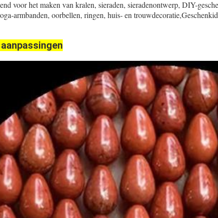
kend voor het maken van kralen, sieraden, sieradenontwerp, DIY-gesch
yoga-armbanden, oorbellen, ringen, huis- en trouwdecoratie,Geschenk
 aanpassingen