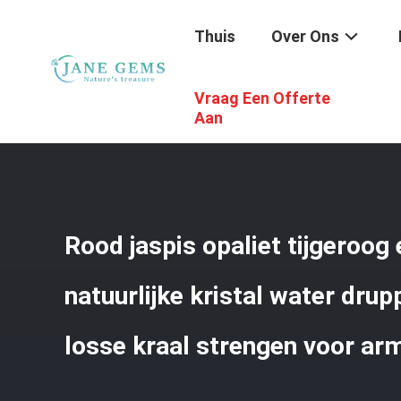
Thuis
Over Ons
Vraag Een Offerte
Thuis
/
Producten
/
Edelstenenkralen
/
Rood Jaspis Opal
Aan
Rood jaspis opaliet tijgeroog
natuurlijke kristal water dru
losse kraal strengen voor a