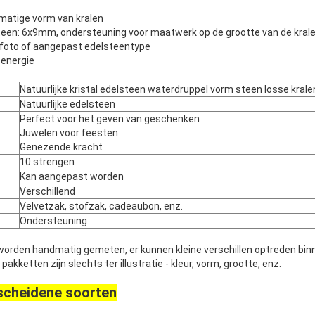
matige vorm van kralen
teen: 6x9mm, ondersteuning voor maatwerk op de grootte van de krale
iefoto of aangepast edelsteentype
energie
Natuurlijke kristal edelsteen waterdruppel vorm steen losse kral
Natuurlijke edelsteen
Perfect voor het geven van geschenken
Juwelen voor feesten
Genezende kracht
10 strengen
Kan aangepast worden
Verschillend
Velvetzak, stofzak, cadeaubon, enz.
Ondersteuning
worden handmatig gemeten, er kunnen kleine verschillen optreden bin
kketten zijn slechts ter illustratie - kleur, vorm, grootte, enz.
scheidene soorten