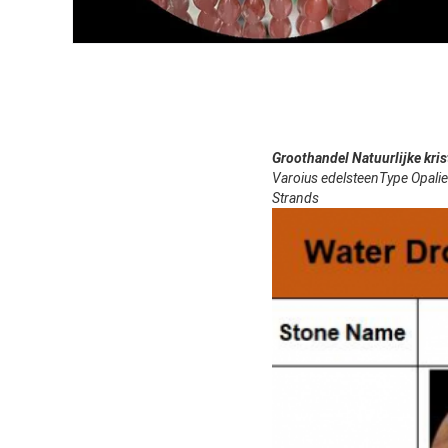
Groothandel Natuurlijke kri
Varoius edelsteenType Opali
Strands