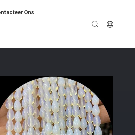
ntacteer Ons
m Steen Losse Kraal Strengen Voor Armbanden