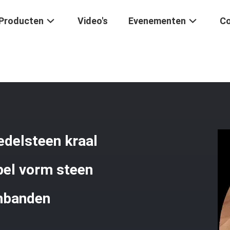
Producten
Video's
Evenementen
Co
iet Tijgeroog Edelsteen Kraal Natuurlijke Kristal Water Druppel Vor
 edelsteen kraal
ppel vorm steen
rmbanden