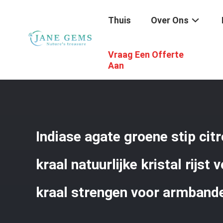
Thuis
Over Ons
Vraag Een Offerte
Thuis
/
Producten
/
Edelstenenkralen
/
Indiase Agate Gr
Aan
Indiase agate groene stip cit
kraal natuurlijke kristal rijst
kraal strengen voor armband