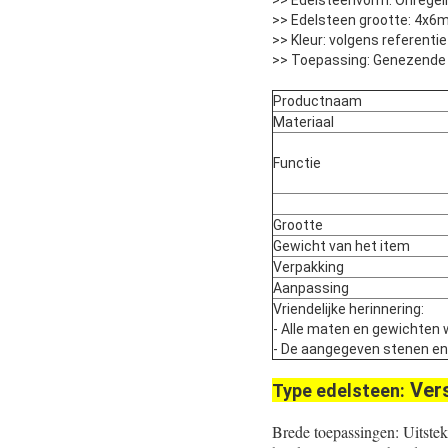
>> Edelsteenvorm: Onregel
>> Edelsteen grootte: 4x6m
>> Kleur: volgens referent
>> Toepassing: Genezende 
Productnaam
Materiaal
Functie
Grootte
Gewicht van het item
Verpakking
Aanpassing
Vriendelijke herinnering:
- Alle maten en gewichten 
- De aangegeven stenen en pa
Ver
Type edelsteen:
Brede toepassingen: Uitste