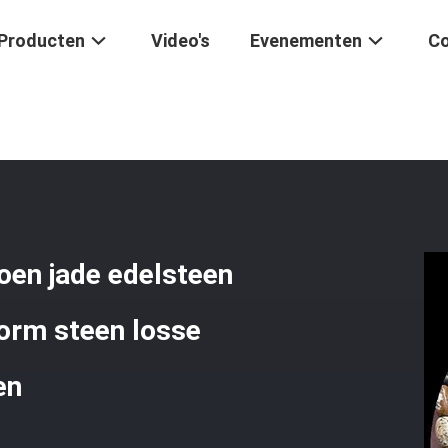
Producten
Video's
Evenementen
Co
oene Stip Citroen Jade Edelsteen Kraal Natuurlijke Kristal Rijst Vor
roen jade edelsteen
 vorm steen losse
en