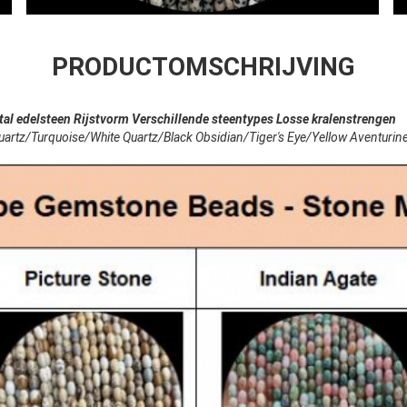
PRODUCTOMSCHRIJVING
stal edelsteen Rijstvorm Verschillende steentypes Losse kralenstrengen
artz/Turquoise/White Quartz/Black Obsidian/Tiger's Eye/Yellow Aventurin