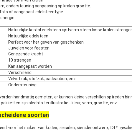
matige vorm van kralen
m, ondersteuning aanpassing op kralen grootte.
iefoto of aangepast edelsteentype
energie
Natuurlijke kristal edelsteen rijstvorm steen losse kralen strenge
Natuurlijke edelsteen
Perfect voor het geven van geschenken
Juwelen voor feesten
Genezende kracht
10 strengen
Kan aangepast worden
Verschillend
Velvetzak, stofzak, cadeaubon, enz.
Ondersteuning
worden handmatig gemeten, er kunnen kleine verschillen optreden bin
kketten zijn slechts ter illustratie - kleur, vorm, grootte, enz.
scheidene soorten
kend voor het maken van kralen, sieraden, sieradenontwerp, DIY-gesch