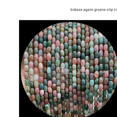
Indiase agate groene stip ci