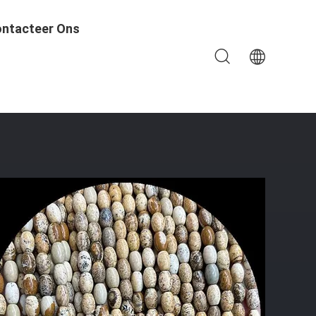
ntacteer Ons
m Steen Losse Kraal Strengen Voor Armbanden