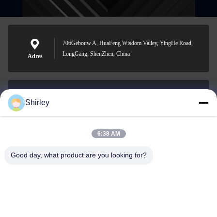
706Gebouw A, HuaFeng Wisdom Valley, YingHe Road,
LongGang, ShenZhen, China
Adres
Shirley
shirley@nature-trend.com
E-mail
6:38 AM
Good day, what product are you looking for?
0086-18148506772
Phone