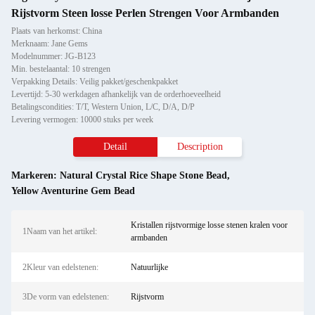
Rijstvorm Steen losse Perlen Strengen Voor Armbanden
Plaats van herkomst: China
Merknaam: Jane Gems
Modelnummer: JG-B123
Min. bestelaantal: 10 strengen
Verpakking Details: Veilig pakket/geschenkpakket
Levertijd: 5-30 werkdagen afhankelijk van de orderhoeveelheid
Betalingscondities: T/T, Western Union, L/C, D/A, D/P
Levering vermogen: 10000 stuks per week
Detail
Description
Markeren:
Natural Crystal Rice Shape Stone Bead
,
Yellow Aventurine Gem Bead
Kristallen rijstvormige losse stenen kralen voor
1Naam van het artikel:
armbanden
2Kleur van edelstenen:
Natuurlijke
3De vorm van edelstenen:
Rijstvorm