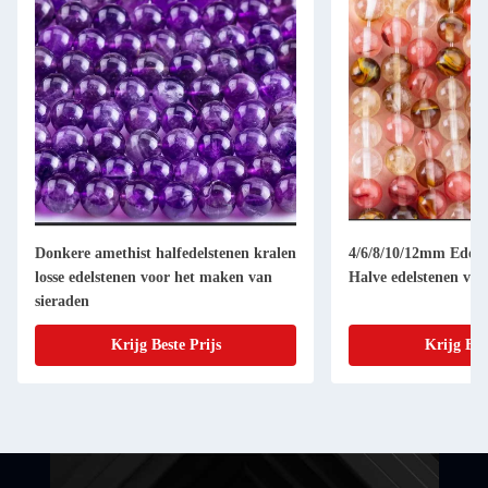
Donkere amethist halfedelstenen kralen
4/6/8/10/12mm Edelst
losse edelstenen voor het maken van
Halve edelstenen voo
sieraden
Krijg Beste Prijs
Krijg Bes