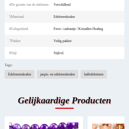
4De grootte van de edelsteen:
Verschillend
5Materiaal:
Edelsteenkralen
6Gelegenheid:
Feest / cadeautje / Kristallen Healing
7Pakket:
Veilig pakket
8Stijl:
Stijlvol.
Tags:
Edelstenenkralen
jaspis- en edelsteenkralen
halfedelstenen
Gelijkaardige Producten