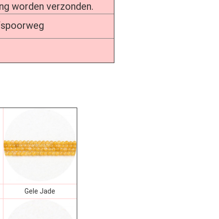
ing worden verzonden.
/spoorweg
Gele Jade