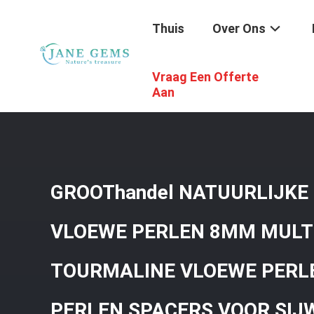
Thuis
Over Ons
Vraag Een Offerte
Thuis
/
Producten
/
Edelstenenkralen
/
GROOThandel N
SPACERS VOOR SIJWELS
Aan
GROOThandel NATUURLIJKE 
VLOEWE PERLEN 8MM MULT
TOURMALINE VLOEWE PERL
PERLEN SPACERS VOOR SIJ