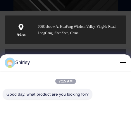
706Gebouw A, HuaFeng Wisdom Valley, YingHe Road,
LongGang, ShenZhen, China
Adres
Shirley
shirley@nature-trend.com
E-mail
7:15 AM
Good day, what product are you looking for?
0086-18148506772
Phone