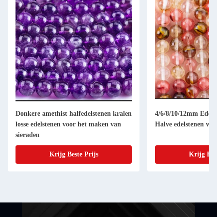
Donkere amethist halfedelstenen kralen
4/6/8/10/12mm Edelst
losse edelstenen voor het maken van
Halve edelstenen voo
sieraden
Krijg Beste Prijs
Krijg Bes