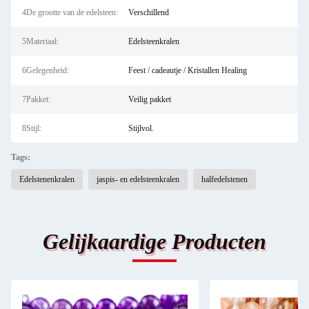
4De grootte van de edelsteen:
Verschillend
5Materiaal:
Edelsteenkralen
6Gelegenheid:
Feest / cadeautje / Kristallen Healing
7Pakket:
Veilig pakket
8Stijl:
Stijlvol.
Tags:
Edelstenenkralen
jaspis- en edelsteenkralen
halfedelstenen
Gelijkaardige Producten