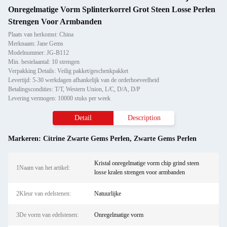
Onregelmatige Vorm Splinterkorrel Grot Steen Losse Perlen
Strengen Voor Armbanden
Plaats van herkomst: China
Merknaam: Jane Gems
Modelnummer: JG-B112
Min. bestelaantal: 10 strengen
Verpakking Details: Veilig pakket/geschenkpakket
Levertijd: 5-30 werkdagen afhankelijk van de orderhoeveelheid
Betalingscondities: T/T, Western Union, L/C, D/A, D/P
Levering vermogen: 10000 stuks per week
Detail
Description
Markeren:
Citrine Zwarte Gems Perlen
,
Zwarte Gems Perlen
Kristal onregelmatige vorm chip grind steen
1Naam van het artikel:
losse kralen strengen voor armbanden
2Kleur van edelstenen:
Natuurlijke
3De vorm van edelstenen:
Onregelmatige vorm