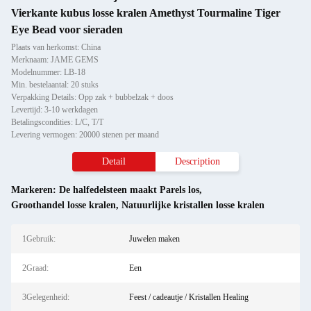
Vierkante kubus losse kralen Amethyst Tourmaline Tiger
Eye Bead voor sieraden
Plaats van herkomst: China
Merknaam: JAME GEMS
Modelnummer: LB-18
Min. bestelaantal: 20 stuks
Verpakking Details: Opp zak + bubbelzak + doos
Levertijd: 3-10 werkdagen
Betalingscondities: L/C, T/T
Levering vermogen: 20000 stenen per maand
Detail
Description
Markeren:
De halfedelsteen maakt Parels los
,
Groothandel losse kralen
,
Natuurlijke kristallen losse kralen
1Gebruik:
Juwelen maken
2Graad:
Een
3Gelegenheid:
Feest / cadeautje / Kristallen Healing