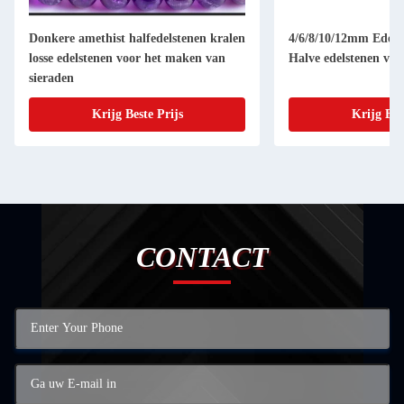
Donkere amethist halfedelstenen kralen
4/6/8/10/12mm Edelst
losse edelstenen voor het maken van
Halve edelstenen voo
sieraden
Krijg Beste Prijs
Krijg Bes
CONTACT