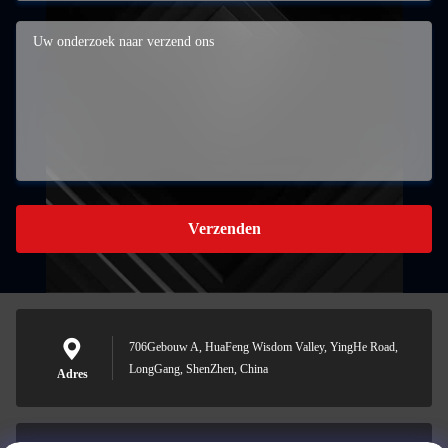
Verzenden
706Gebouw A, HuaFeng Wisdom Valley, YingHe Road,
LongGang, ShenZhen, China
Adres