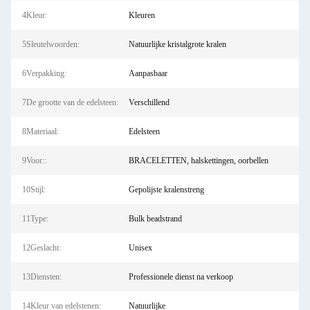
4Kleur:
Kleuren
5Sleutelwoorden:
Natuurlijke kristalgrote kralen
6Verpakking:
Aanpasbaar
7De grootte van de edelsteen:
Verschillend
8Materiaal:
Edelsteen
9Voor::
BRACELETTEN, halskettingen, oorbellen
10Stijl:
Gepolijste kralenstreng
11Type:
Bulk beadstrand
12Geslacht:
Unisex
13Diensten:
Professionele dienst na verkoop
14Kleur van edelstenen:
Natuurlijke