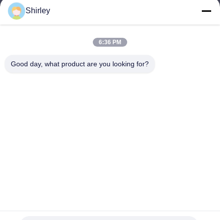
Shirley
shirley@nature-trend.com
E-mail
6:36 PM
Good day, what product are you looking for?
0086-18148506772
Phone
Shenzhen Jane Cheng Development Co.,
Limited