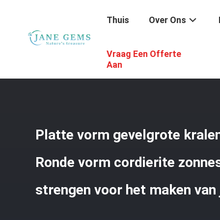
Thuis
Over Ons
Vraag Een Offerte
Thuis
/
Producten
/
Edelstenenkralen
/
Platte Vorm Gev
Aan
Platte vorm gevelgrote kralen
Ronde vorm cordierite zonnes
strengen voor het maken van 