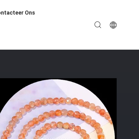
ntacteer Ons
osse Kralen Strengen Voor Het Maken Van Juwelen