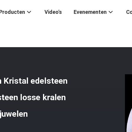
Producten
Video's
Evenementen
Co
elgrote Kralen Kristal Edelsteen Ronde Vorm Cordierite Zonnesteen L
 Kristal edelsteen
teen losse kralen
juwelen