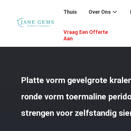
Thuis
Over Ons
Vraag Een Offerte
Thuis
/
Producten
/
Edelstenenkralen
/
Platte Vorm Geve
Aan
Platte vorm gevelgrote kralen
ronde vorm toermaline perido
strengen voor zelfstandig si