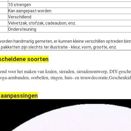
10 strengen
Kan aangepast worden
Verschillend
Velvetzak, stofzak, cadeaubon, enz.
Ondersteuning
worden handmatig gemeten, er kunnen kleine verschillen optreden bin
kketten zijn slechts ter illustratie - kleur, vorm, grootte, enz.
scheidene soorten
kend voor het maken van kralen, sieraden, sieradenontwerp, DIY-gesch
yoga-armbanden, oorbellen, ringen, huis- en trouwdecoratie,Geschenk
 aanpassingen