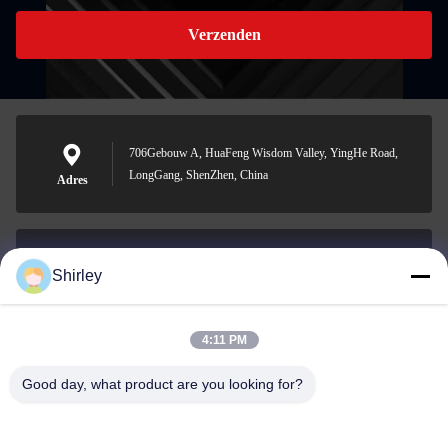
Verzenden
706Gebouw A, HuaFeng Wisdom Valley, YingHe Road,
LongGang, ShenZhen, China
Adres
Shirley
shirley@nature-trend.com
E-mail
4:11 PM
Good day, what product are you looking for?
0086-18148506772
Phone