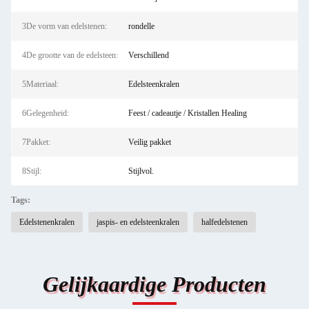
3De vorm van edelstenen:
rondelle
4De grootte van de edelsteen:
Verschillend
5Materiaal:
Edelsteenkralen
6Gelegenheid:
Feest / cadeautje / Kristallen Healing
7Pakket:
Veilig pakket
8Stijl:
Stijlvol.
Tags:
Edelstenenkralen
jaspis- en edelsteenkralen
halfedelstenen
Gelijkaardige Producten