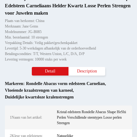
Edelsteen Carneliaans Helder Kwartz Losse Perlen Strengen
voor Juwelen maken
Plaats van herkomst: China
Merknaam: Jane Gems
Modelnummer: JG-B085
Min. bestelaantal: 10 strengen
Verpakking Details: Veilig pakket/geschenkpakket
Levertijd: 5-30 werkdagen afhankelijk van de orderhoeveelheid
Betalingscondities: T/T, Western Union, L/C, D/A, D/P
Levering vermogen: 10000 stuks per week
Detail
Description
Markeren:
Rondelle Abacus vorm edelsteen Carnelian
,
Vloeiende kraalstrengen van karneol
,
Duidelijke kwartsloze kralenstrengen
Kristal edelsteen Rondelle Abacus Shape HeShi
1Naam van het artikel:
Perlen Verschillende steentypes Losse perlen
Strengen
2Kleur van edelstenen:
Natuurlijke