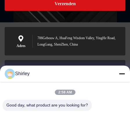
Verzenden
706Gebouw A, HuaFeng Wisdom Valley, YingHe Road,
LongGang, ShenZhen, China
Adres
Shirley
shirley@nature-trend.com
E-mail
2:58 AM
Good day, what product are you looking for?
0086-18148506772
Phone