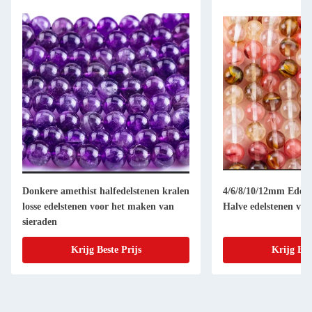
Donkere amethist halfedelstenen kralen
4/6/8/10/12mm Edelst
losse edelstenen voor het maken van
Halve edelstenen voo
sieraden
Krijg Beste Prijs
Krijg Bes