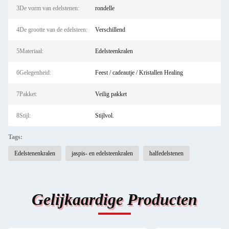
3De vorm van edelstenen:
rondelle
4De grootte van de edelsteen:
Verschillend
5Materiaal:
Edelsteenkralen
6Gelegenheid:
Feest / cadeautje / Kristallen Healing
7Pakket:
Veilig pakket
8Stijl:
Stijlvol.
Tags:
Edelstenenkralen
jaspis- en edelsteenkralen
halfedelstenen
Gelijkaardige Producten