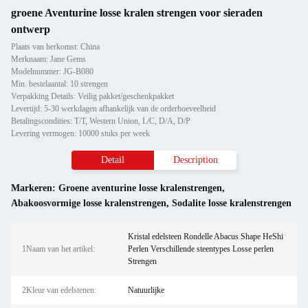
groene Aventurine losse kralen strengen voor sieraden
ontwerp
Plaats van herkomst: China
Merknaam: Jane Gems
Modelnummer: JG-B080
Min. bestelaantal: 10 strengen
Verpakking Details: Veilig pakket/geschenkpakket
Levertijd: 5-30 werkdagen afhankelijk van de orderhoeveelheid
Betalingscondities: T/T, Western Union, L/C, D/A, D/P
Levering vermogen: 10000 stuks per week
Detail
Description
Markeren:
Groene aventurine losse kralenstrengen
,
Abakoosvormige losse kralenstrengen
,
Sodalite losse kralenstrengen
Kristal edelsteen Rondelle Abacus Shape HeShi
1Naam van het artikel:
Perlen Verschillende steentypes Losse perlen
Strengen
2Kleur van edelstenen:
Natuurlijke