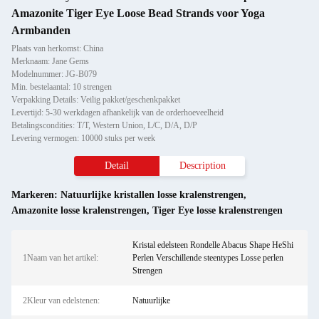
Amazonite Tiger Eye Loose Bead Strands voor Yoga
Armbanden
Plaats van herkomst: China
Merknaam: Jane Gems
Modelnummer: JG-B079
Min. bestelaantal: 10 strengen
Verpakking Details: Veilig pakket/geschenkpakket
Levertijd: 5-30 werkdagen afhankelijk van de orderhoeveelheid
Betalingscondities: T/T, Western Union, L/C, D/A, D/P
Levering vermogen: 10000 stuks per week
Detail
Description
Markeren:
Natuurlijke kristallen losse kralenstrengen
,
Amazonite losse kralenstrengen
,
Tiger Eye losse kralenstrengen
Kristal edelsteen Rondelle Abacus Shape HeShi
1Naam van het artikel:
Perlen Verschillende steentypes Losse perlen
Strengen
2Kleur van edelstenen:
Natuurlijke