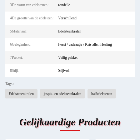
3De vorm van edelstenen:
rondelle
4De grootte van de edelsteen:
Verschillend
5Materiaal:
Edelsteenkralen
6Gelegenheid:
Feest / cadeautje / Kristallen Healing
7Pakket:
Veilig pakket
8Stijl:
Stijlvol.
Tags:
Edelstenenkralen
jaspis- en edelsteenkralen
halfedelstenen
Gelijkaardige Producten