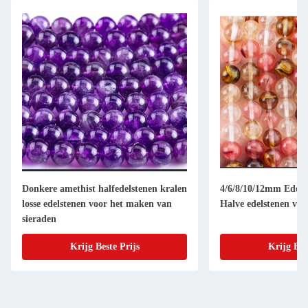
Donkere amethist halfedelstenen kralen
4/6/8/10/12mm Edelst
losse edelstenen voor het maken van
Halve edelstenen voo
sieraden
Krijg Beste Prijs
Krijg Bes