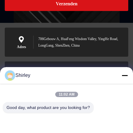
Verzenden
706Gebouw A, HuaFeng Wisdom Valley, YingHe Road,
LongGang, ShenZhen, China
Adres
Shirley
shirley@nature-trend.com
E-mail
11:02 AM
Good day, what product are you looking for?
0086-18148506772
Phone