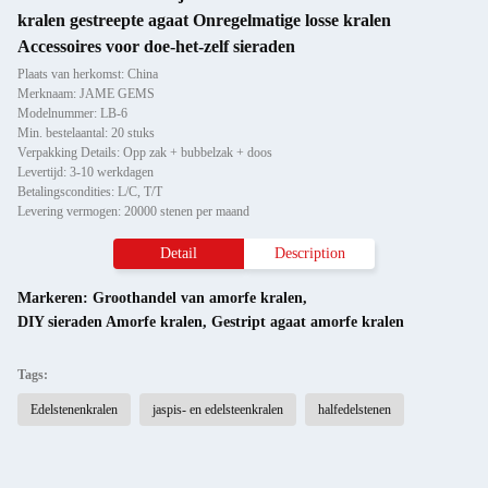
kralen gestreepte agaat Onregelmatige losse kralen
Accessoires voor doe-het-zelf sieraden
Plaats van herkomst: China
Merknaam: JAME GEMS
Modelnummer: LB-6
Min. bestelaantal: 20 stuks
Verpakking Details: Opp zak + bubbelzak + doos
Levertijd: 3-10 werkdagen
Betalingscondities: L/C, T/T
Levering vermogen: 20000 stenen per maand
Detail
Description
Markeren:
Groothandel van amorfe kralen
,
DIY sieraden Amorfe kralen
,
Gestript agaat amorfe kralen
Tags:
Edelstenenkralen
jaspis- en edelsteenkralen
halfedelstenen