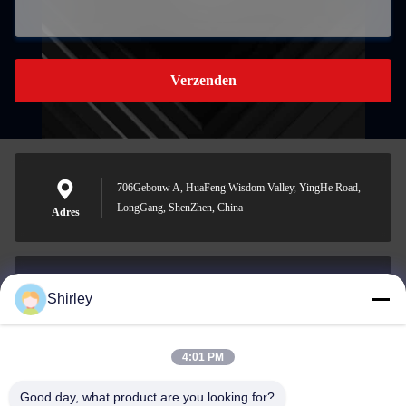
Verzenden
706Gebouw A, HuaFeng Wisdom Valley, YingHe Road,
LongGang, ShenZhen, China
Adres
Shirley
shirley@nature-trend.com
E-mail
4:01 PM
Good day, what product are you looking for?
0086-18148506772