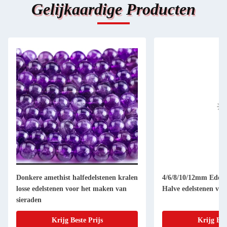
Gelijkaardige Producten
Donkere amethist halfedelstenen kralen
4/6/8/10/12mm Edelst
losse edelstenen voor het maken van
Halve edelstenen voo
sieraden
Krijg Beste Prijs
Krijg Bes