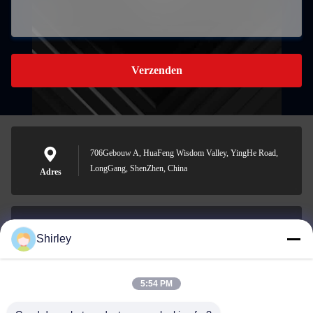
Verzenden
706Gebouw A, HuaFeng Wisdom Valley, YingHe Road,
LongGang, ShenZhen, China
Adres
Shirley
shirley@nature-trend.com
E-mail
5:54 PM