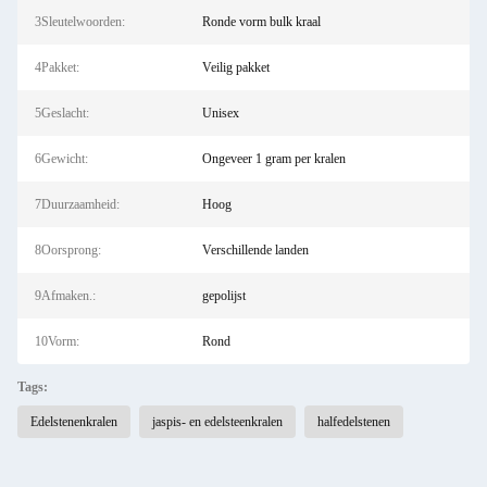
3Sleutelwoorden:
Ronde vorm bulk kraal
4Pakket:
Veilig pakket
5Geslacht:
Unisex
6Gewicht:
Ongeveer 1 gram per kralen
7Duurzaamheid:
Hoog
8Oorsprong:
Verschillende landen
9Afmaken.:
gepolijst
10Vorm:
Rond
Tags:
Edelstenenkralen
jaspis- en edelsteenkralen
halfedelstenen