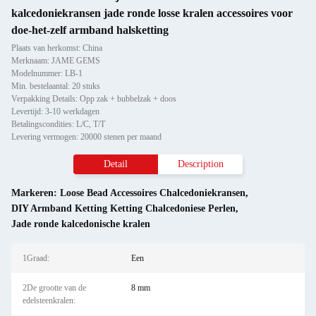
kalcedoniekransen jade ronde losse kralen accessoires voor
doe-het-zelf armband halsketting
Plaats van herkomst: China
Merknaam: JAME GEMS
Modelnummer: LB-1
Min. bestelaantal: 20 stuks
Verpakking Details: Opp zak + bubbelzak + doos
Levertijd: 3-10 werkdagen
Betalingscondities: L/C, T/T
Levering vermogen: 20000 stenen per maand
Detail
Description
Markeren:
Loose Bead Accessoires Chalcedoniekransen
,
DIY Armband Ketting Ketting Chalcedoniese Perlen
,
Jade ronde kalcedonische kralen
1Graad:
Een
2De grootte van de
8 mm
edelsteenkralen: