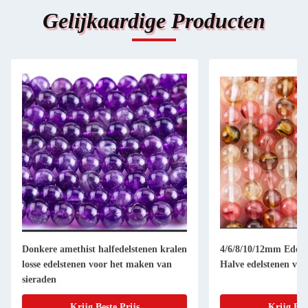
Gelijkaardige Producten
Donkere amethist halfedelstenen kralen
4/6/8/10/12mm Edelst
losse edelstenen voor het maken van
Halve edelstenen voo
sieraden
Krijg Beste Prijs
Krijg Bes