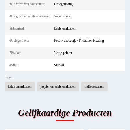
3De vorm van edelstenen:
Onregelmatig
4De grootte van de edelsteen:
Verschillend
5Materiaal:
Edelsteenkralen
6Gelegenheid:
Feest / cadeautje / Kristallen Healing
7Pakket:
Veilig pakket
8Stijl:
Stijlvol.
Tags:
Edelstenenkralen
jaspis- en edelsteenkralen
halfedelstenen
Gelijkaardige Producten