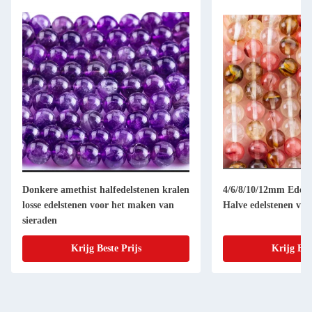
Donkere amethist halfedelstenen kralen
4/6/8/10/12mm Edelst
losse edelstenen voor het maken van
Halve edelstenen voo
sieraden
Krijg Beste Prijs
Krijg Bes