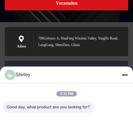
Verzenden
706Gebouw A, HuaFeng Wisdom Valley, YingHe Road,
LongGang, ShenZhen, China
Adres
Shirley
shirley@nature-trend.com
E-mail
2:11 PM
Good day, what product are you looking for?
0086-18148506772
Phone