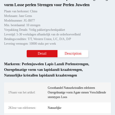
vorm Losse perlen Strengen voor Perlen Juwelen
Plaats van herkomst: China
Merknaam: Jane Gems
Modelnummer: JG-B077
Min. bestelaantal: 10 strengen
Verpakking Details: Veilig pakket/geschenkpakket
Levertijd: 5-30 werkdagen afhankelijk van de orderhoeveelheid
Betalingscondities: T/T, Western Union, L/C, D/A, D/P
Levering vermogen: 10000 stuks per week
Detail
Description
Markeren:
Perlenjuwelen Lapis Lazuli Perlenstrengen
,
Onregelmatige vorm van lapislazuli kraalstrengen
,
Natuurlijke kristallen lapislazuli kraalstrengen
Groothandel Natuurkristallen edelsteen
1Naam van het artikel:
Onregelmatige vorm Agate stenen Verschillende
steentypes Loos
2Kleur van edelstenen:
Natuurlijke