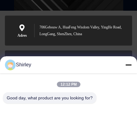
706Gebouw A, HuaFeng Wisdom Valley, YingHe Road,
LongGang, ShenZhen, China
Adres
Shirley
shirley@nature-trend.com
E-mail
12:12 PM
Good day, what product are you looking for?
0086-18148506772
Phone