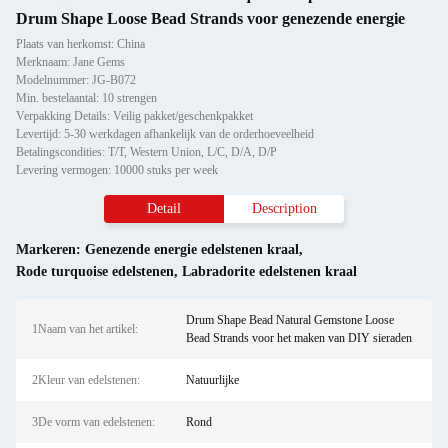
Drum Shape Loose Bead Strands voor genezende energie
Plaats van herkomst: China
Merknaam: Jane Gems
Modelnummer: JG-B072
Min. bestelaantal: 10 strengen
Verpakking Details: Veilig pakket/geschenkpakket
Levertijd: 5-30 werkdagen afhankelijk van de orderhoeveelheid
Betalingscondities: T/T, Western Union, L/C, D/A, D/P
Levering vermogen: 10000 stuks per week
Detail
Description
Markeren:
Genezende energie edelstenen kraal
,
Rode turquoise edelstenen
,
Labradorite edelstenen kraal
Drum Shape Bead Natural Gemstone Loose
1Naam van het artikel:
Bead Strands voor het maken van DIY sieraden
2Kleur van edelstenen:
Natuurlijke
3De vorm van edelstenen:
Rond