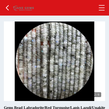
2
/
6
Gems Bead Labradorite/Red Turquoise/Lapis Lazuli/Unakite