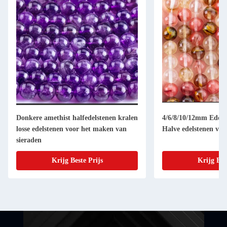
Donkere amethist halfedelstenen kralen
4/6/8/10/12mm Edelst
losse edelstenen voor het maken van
Halve edelstenen voo
sieraden
Krijg Beste Prijs
Krijg Bes