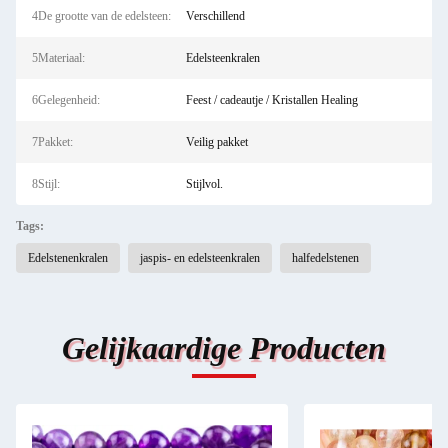
4De grootte van de edelsteen:
Verschillend
5Materiaal:
Edelsteenkralen
6Gelegenheid:
Feest / cadeautje / Kristallen Healing
7Pakket:
Veilig pakket
8Stijl:
Stijlvol.
Tags:
Edelstenenkralen
jaspis- en edelsteenkralen
halfedelstenen
Gelijkaardige Producten