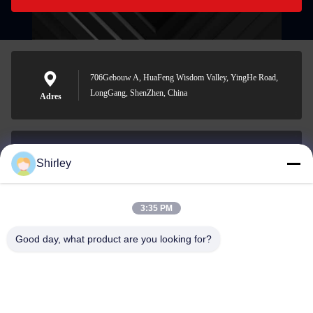
706Gebouw A, HuaFeng Wisdom Valley, YingHe Road,
LongGang, ShenZhen, China
Adres
Shirley
shirley@nature-trend.com
E-mail
3:35 PM
Good day, what product are you looking for?
0086-18148506772
Phone