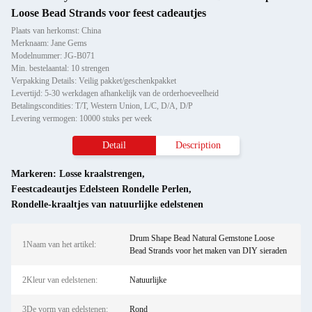
Loose Bead Strands voor feest cadeautjes
Plaats van herkomst: China
Merknaam: Jane Gems
Modelnummer: JG-B071
Min. bestelaantal: 10 strengen
Verpakking Details: Veilig pakket/geschenkpakket
Levertijd: 5-30 werkdagen afhankelijk van de orderhoeveelheid
Betalingscondities: T/T, Western Union, L/C, D/A, D/P
Levering vermogen: 10000 stuks per week
Detail
Description
Markeren:
Losse kraalstrengen
,
Feestcadeautjes Edelsteen Rondelle Perlen
,
Rondelle-kraaltjes van natuurlijke edelstenen
Drum Shape Bead Natural Gemstone Loose
1Naam van het artikel:
Bead Strands voor het maken van DIY sieraden
2Kleur van edelstenen:
Natuurlijke
3De vorm van edelstenen:
Rond