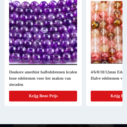
Donkere amethist halfedelstenen kralen
4/6/8/10/12mm Edelst
losse edelstenen voor het maken van
Halve edelstenen voo
sieraden
Krijg Beste Prijs
Krijg Bes