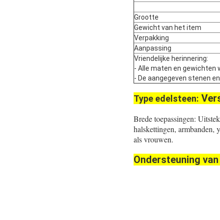
Grootte
Gewicht van het item
Verpakking
Aanpassing
Vriendelijke herinnering:
- Alle maten en gewichten 
- De aangegeven stenen en pa
Ver
Type edelsteen:
Brede toepassingen: Uitste
halskettingen, armbanden, 
als vrouwen.
Ondersteuning van