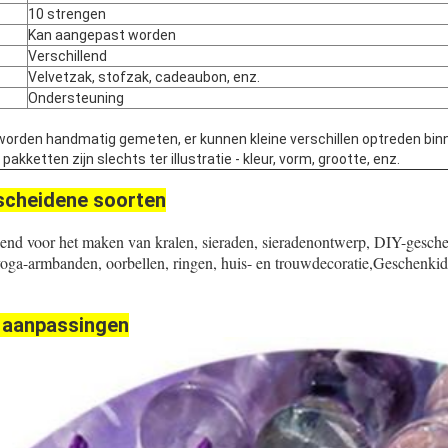
10 strengen
Kan aangepast worden
Verschillend
Velvetzak, stofzak, cadeaubon, enz.
Ondersteuning
worden handmatig gemeten, er kunnen kleine verschillen optreden bin
kketten zijn slechts ter illustratie - kleur, vorm, grootte, enz.
scheidene soorten
kend voor het maken van kralen, sieraden, sieradenontwerp, DIY-gesch
yoga-armbanden, oorbellen, ringen, huis- en trouwdecoratie,Geschenk
 aanpassingen