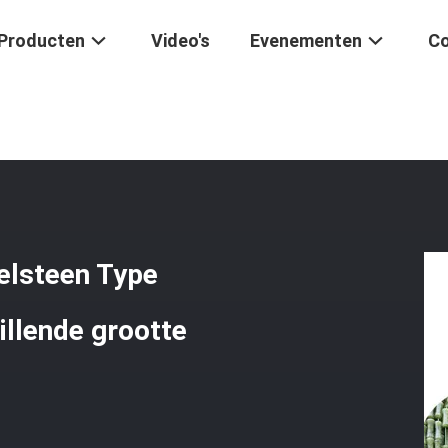
Producten
Video's
Evenementen
Co
n Varoius Edelsteen Type Bamboe Joints Perlen Verschillende Groott
elsteen Type
llende grootte