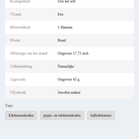
6Gelegenheid:
Doe het zelf
7Graad:
Een
8Hoeveelheid:
1 filament
9Vorm:
Rond
10Strengte van het strand:
Ongeveer 17,72 inch
11Behandeling:
Natuurlijke
12gewicht:
Ongeveer 45 g
13Gebruik:
Juwelen maken
Tags:
Edelstenenkralen
jaspis- en edelsteenkralen
halfedelstenen