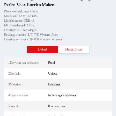
Perlen Voor Juwelen Maken
Plaats van herkomst: China
Merknaam: JAME GEMS
Modelnummer: CRB-48
Min. bestelaantal: 2 PCS
Levertijd: 3-10 werkdagen
Betalingscondities: L/C, T/T, Western Union
Levering vermogen: 200000 strengen per maand
Detail
Description
1De vorm van edelstenen:
Rond
2Geslacht:
Unisex
3Materiaal:
Edelsteen
4Type edelsteen:
Indiase agate edelsteen
5Grootte:
8 mm/op maat