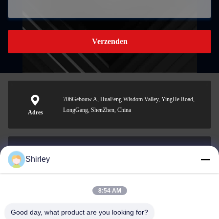
Verzenden
706Gebouw A, HuaFeng Wisdom Valley, YingHe Road,
LongGang, ShenZhen, China
Adres
Shirley
shirley@nature-trend.com
E-mail
8:54 AM
Good day, what product are you looking for?
0086-18148506772