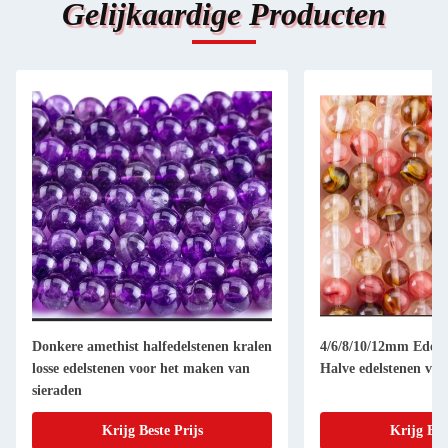
Gelijkaardige Producten
Donkere amethist halfedelstenen kralen
4/6/8/10/12mm Edelst
losse edelstenen voor het maken van
Halve edelstenen voo
sieraden
Krijg Beste Prijs
Krijg Bes