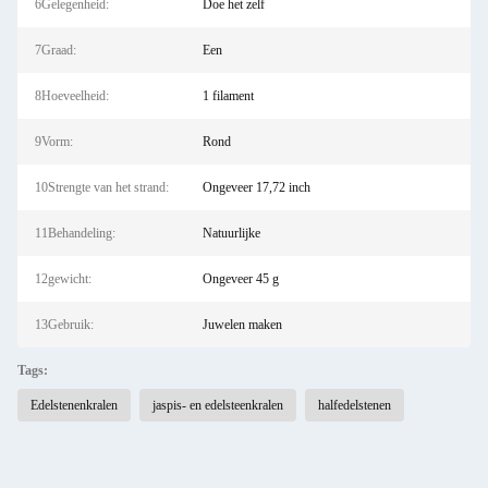
6Gelegenheid:
Doe het zelf
7Graad:
Een
8Hoeveelheid:
1 filament
9Vorm:
Rond
10Strengte van het strand:
Ongeveer 17,72 inch
11Behandeling:
Natuurlijke
12gewicht:
Ongeveer 45 g
13Gebruik:
Juwelen maken
Tags:
Edelstenenkralen
jaspis- en edelsteenkralen
halfedelstenen