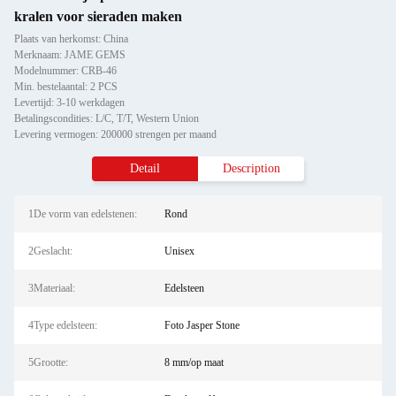
kralen voor sieraden maken
Plaats van herkomst: China
Merknaam: JAME GEMS
Modelnummer: CRB-46
Min. bestelaantal: 2 PCS
Levertijd: 3-10 werkdagen
Betalingscondities: L/C, T/T, Western Union
Levering vermogen: 200000 strengen per maand
Detail
Description
1De vorm van edelstenen:
Rond
2Geslacht:
Unisex
3Materiaal:
Edelsteen
4Type edelsteen:
Foto Jasper Stone
5Grootte:
8 mm/op maat