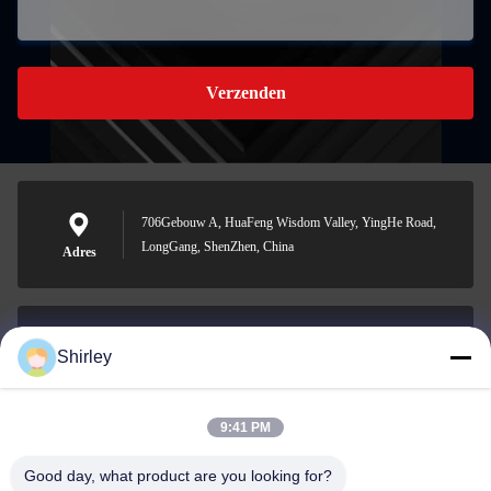
Verzenden
706Gebouw A, HuaFeng Wisdom Valley, YingHe Road,
LongGang, ShenZhen, China
Adres
Shirley
shirley@nature-trend.com
E-mail
9:41 PM
Good day, what product are you looking for?
0086-18148506772