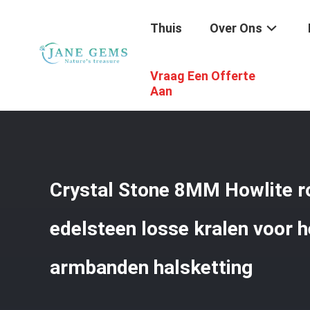
Thuis
Over Ons
Vraag Een Offerte
Thuis
/
Producten
/
Edelstenenkralen
/
Crystal Stone 8
Aan
Crystal Stone 8MM Howlite 
edelsteen losse kralen voor 
armbanden halsketting