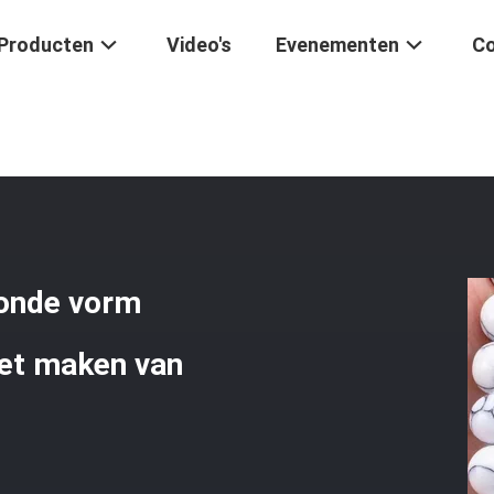
Producten
Video's
Evenementen
Co
MM Howlite Ronde Vorm Edelsteen Losse Kralen Voor Het Maken Van 
ronde vorm
het maken van