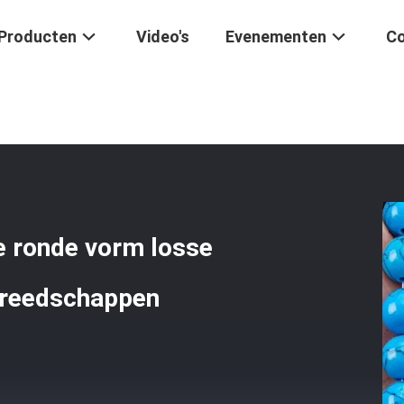
Producten
Video's
Evenementen
Co
 8 Mm Gladde Ronde Vorm Losse Kraal Voor Sieraden Maken Gereeds
 ronde vorm losse
ereedschappen