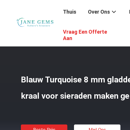
Thuis
Over Ons
Vraag Een Offerte
Thuis
/
Producten
/
Edelstenenkralen
/
Blauw Turquoise
Aan
Blauw Turquoise 8 mm gladde
kraal voor sieraden maken g
Beste Prijs
Mail Ons