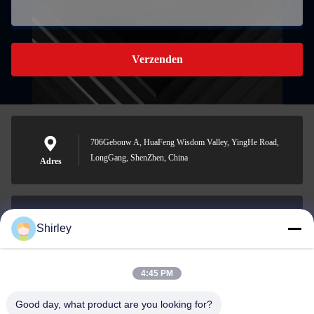
Verzenden
706Gebouw A, HuaFeng Wisdom Valley, YingHe Road,
LongGang, ShenZhen, China
Adres
Shirley
shirley@nature-trend.com
E-mail
4:45 PM
Good day, what product are you looking for?
0086-18148506772