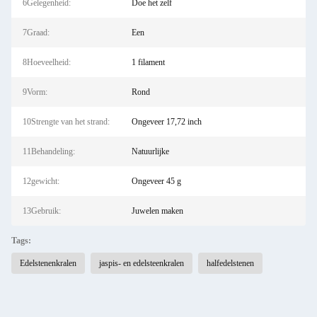
6Gelegenheid:
Doe het zelf
7Graad:
Een
8Hoeveelheid:
1 filament
9Vorm:
Rond
10Strengte van het strand:
Ongeveer 17,72 inch
11Behandeling:
Natuurlijke
12gewicht:
Ongeveer 45 g
13Gebruik:
Juwelen maken
Tags:
Edelstenenkralen
jaspis- en edelsteenkralen
halfedelstenen