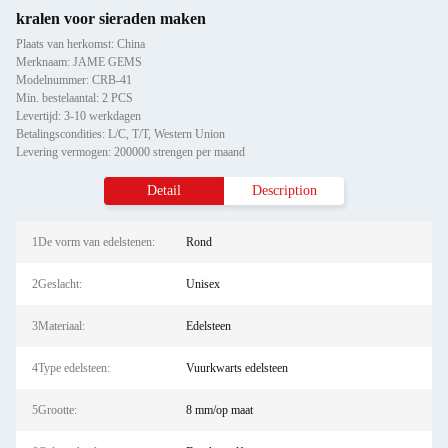
kralen voor sieraden maken
Plaats van herkomst: China
Merknaam: JAME GEMS
Modelnummer: CRB-41
Min. bestelaantal: 2 PCS
Levertijd: 3-10 werkdagen
Betalingscondities: L/C, T/T, Western Union
Levering vermogen: 200000 strengen per maand
Detail
Description
1De vorm van edelstenen:
Rond
2Geslacht:
Unisex
3Materiaal:
Edelsteen
4Type edelsteen:
Vuurkwarts edelsteen
5Grootte:
8 mm/op maat