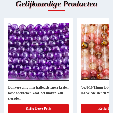
Gelijkaardige Producten
Donkere amethist halfedelstenen kralen
4/6/8/10/12mm Edelst
losse edelstenen voor het maken van
Halve edelstenen voo
sieraden
Krijg Beste Prijs
Krijg Bes