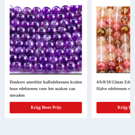
Donkere amethist halfedelstenen kralen
4/6/8/10/12mm Edelst
losse edelstenen voor het maken van
Halve edelstenen voo
sieraden
Krijg Beste Prijs
Krijg Bes