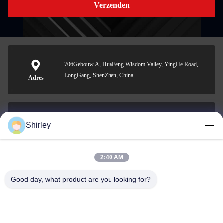
Verzenden
706Gebouw A, HuaFeng Wisdom Valley, YingHe Road,
LongGang, ShenZhen, China
Adres
Shirley
shirley@nature-trend.com
E-mail
2:40 AM
Good day, what product are you looking for?
0086-18148506772
Phone