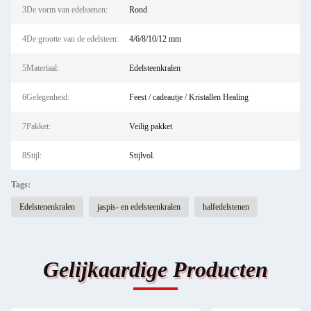
3De vorm van edelstenen:
Rond
4De grootte van de edelsteen:
4/6/8/10/12 mm
5Materiaal:
Edelsteenkralen
6Gelegenheid:
Feest / cadeautje / Kristallen Healing
7Pakket:
Veilig pakket
8Stijl:
Stijlvol.
Tags:
Edelstenenkralen
jaspis- en edelsteenkralen
halfedelstenen
Gelijkaardige Producten