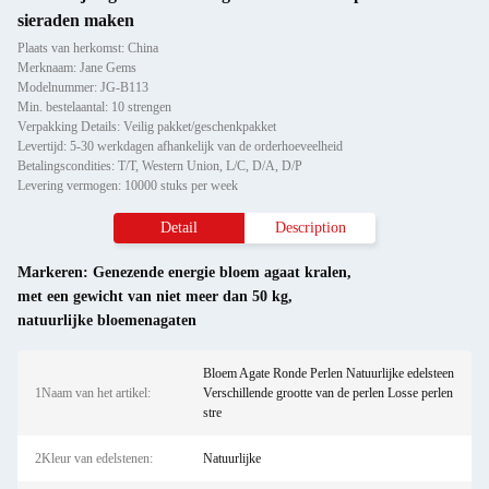
sieraden maken
Plaats van herkomst: China
Merknaam: Jane Gems
Modelnummer: JG-B113
Min. bestelaantal: 10 strengen
Verpakking Details: Veilig pakket/geschenkpakket
Levertijd: 5-30 werkdagen afhankelijk van de orderhoeveelheid
Betalingscondities: T/T, Western Union, L/C, D/A, D/P
Levering vermogen: 10000 stuks per week
Detail
Description
Markeren:
Genezende energie bloem agaat kralen
,
met een gewicht van niet meer dan 50 kg
,
natuurlijke bloemenagaten
Bloem Agate Ronde Perlen Natuurlijke edelsteen
1Naam van het artikel:
Verschillende grootte van de perlen Losse perlen
stre
2Kleur van edelstenen:
Natuurlijke