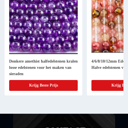
Donkere amethist halfedelstenen kralen
4/6/8/10/12mm Edelst
losse edelstenen voor het maken van
Halve edelstenen voo
sieraden
Krijg Beste Prijs
Krijg Bes