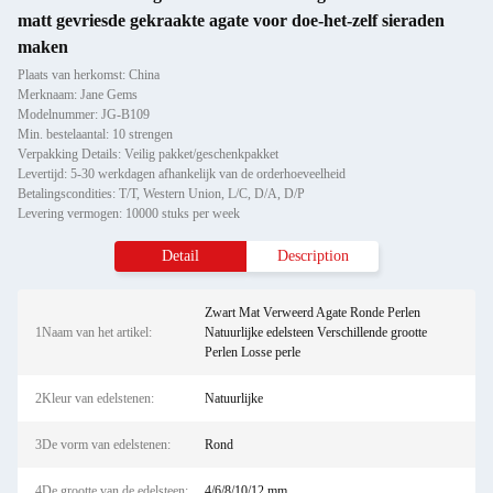
matt gevriesde gekraakte agate voor doe-het-zelf sieraden
maken
Plaats van herkomst: China
Merknaam: Jane Gems
Modelnummer: JG-B109
Min. bestelaantal: 10 strengen
Verpakking Details: Veilig pakket/geschenkpakket
Levertijd: 5-30 werkdagen afhankelijk van de orderhoeveelheid
Betalingscondities: T/T, Western Union, L/C, D/A, D/P
Levering vermogen: 10000 stuks per week
Detail
Description
Zwart Mat Verweerd Agate Ronde Perlen
1Naam van het artikel:
Natuurlijke edelsteen Verschillende grootte
Perlen Losse perle
2Kleur van edelstenen:
Natuurlijke
3De vorm van edelstenen:
Rond
4De grootte van de edelsteen:
4/6/8/10/12 mm