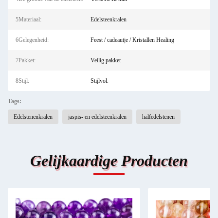
5Materiaal:
Edelsteenkralen
6Gelegenheid:
Feest / cadeautje / Kristallen Healing
7Pakket:
Veilig pakket
8Stijl:
Stijlvol.
Tags:
Edelstenenkralen
jaspis- en edelsteenkralen
halfedelstenen
Gelijkaardige Producten