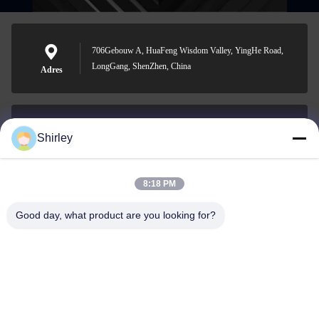
706Gebouw A, HuaFeng Wisdom Valley, YingHe Road,
LongGang, ShenZhen, China
Adres
Shirley
shirley@nature-trend.com
E-mail
8:18 PM
Good day, what product are you looking for?
0086-18148506772
Phone