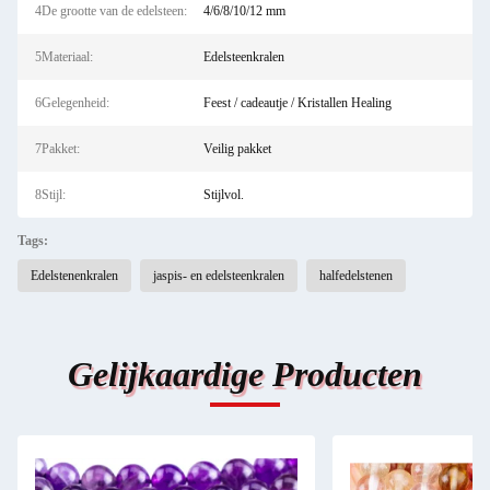
4De grootte van de edelsteen:
4/6/8/10/12 mm
5Materiaal:
Edelsteenkralen
6Gelegenheid:
Feest / cadeautje / Kristallen Healing
7Pakket:
Veilig pakket
8Stijl:
Stijlvol.
Tags:
Edelstenenkralen
jaspis- en edelsteenkralen
halfedelstenen
Gelijkaardige Producten