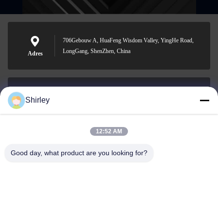
706Gebouw A, HuaFeng Wisdom Valley, YingHe Road,
LongGang, ShenZhen, China
Adres
Shirley
shirley@nature-trend.com
E-mail
12:52 AM
Good day, what product are you looking for?
0086-18148506772
Phone