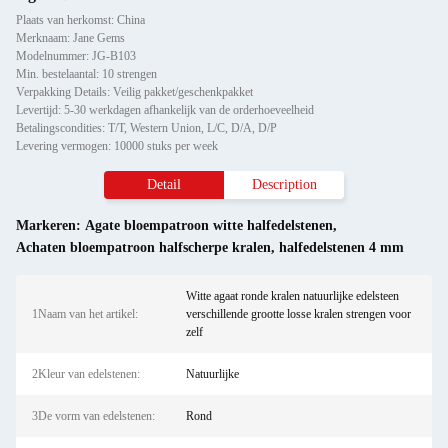
Plaats van herkomst: China
Merknaam: Jane Gems
Modelnummer: JG-B103
Min. bestelaantal: 10 strengen
Verpakking Details: Veilig pakket/geschenkpakket
Levertijd: 5-30 werkdagen afhankelijk van de orderhoeveelheid
Betalingscondities: T/T, Western Union, L/C, D/A, D/P
Levering vermogen: 10000 stuks per week
Detail
Description
Markeren:
Agate bloempatroon witte halfedelstenen
,
Achaten bloempatroon halfscherpe kralen
,
halfedelstenen 4 mm
Witte agaat ronde kralen natuurlijke edelsteen
1Naam van het artikel:
verschillende grootte losse kralen strengen voor
zelf
2Kleur van edelstenen:
Natuurlijke
3De vorm van edelstenen:
Rond