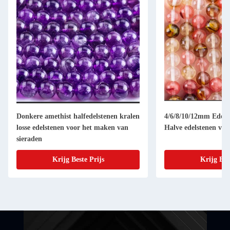
Donkere amethist halfedelstenen kralen
4/6/8/10/12mm Edelst
losse edelstenen voor het maken van
Halve edelstenen voo
sieraden
Krijg Beste Prijs
Krijg Bes