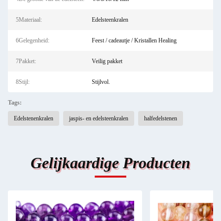
5Materiaal:
Edelsteenkralen
6Gelegenheid:
Feest / cadeautje / Kristallen Healing
7Pakket:
Veilig pakket
8Stijl:
Stijlvol.
Tags:
Edelstenenkralen
jaspis- en edelsteenkralen
halfedelstenen
Gelijkaardige Producten