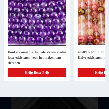
Donkere amethist halfedelstenen kralen
4/6/8/10/12mm Edelst
losse edelstenen voor het maken van
Halve edelstenen voo
sieraden
Krijg Beste Prijs
Krijg Bes