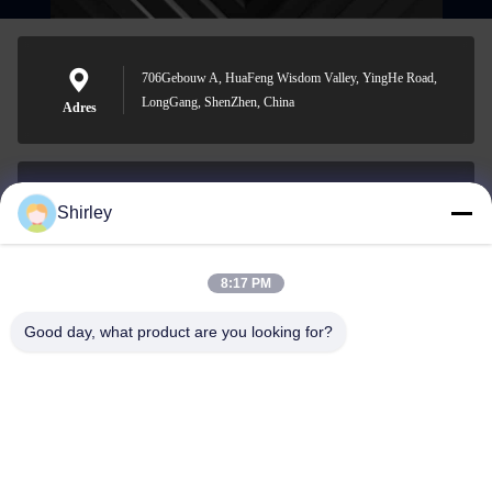
706Gebouw A, HuaFeng Wisdom Valley, YingHe Road,
LongGang, ShenZhen, China
Adres
Shirley
shirley@nature-trend.com
E-mail
8:17 PM
Good day, what product are you looking for?
0086-18148506772
Phone