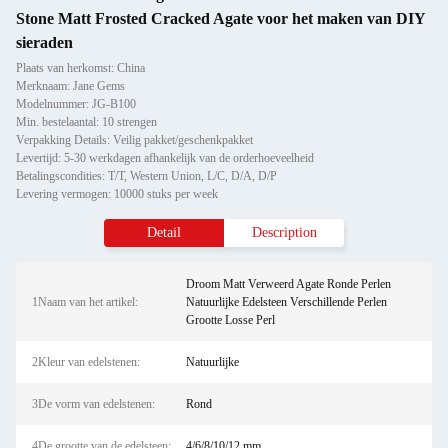
Stone Matt Frosted Cracked Agate voor het maken van DIY
sieraden
Plaats van herkomst: China
Merknaam: Jane Gems
Modelnummer: JG-B100
Min. bestelaantal: 10 strengen
Verpakking Details: Veilig pakket/geschenkpakket
Levertijd: 5-30 werkdagen afhankelijk van de orderhoeveelheid
Betalingscondities: T/T, Western Union, L/C, D/A, D/P
Levering vermogen: 10000 stuks per week
Detail
Description
Droom Matt Verweerd Agate Ronde Perlen
1Naam van het artikel:
Natuurlijke Edelsteen Verschillende Perlen
Grootte Losse Perl
2Kleur van edelstenen:
Natuurlijke
3De vorm van edelstenen:
Rond
4De grootte van de edelsteen:
4/6/8/10/12 mm