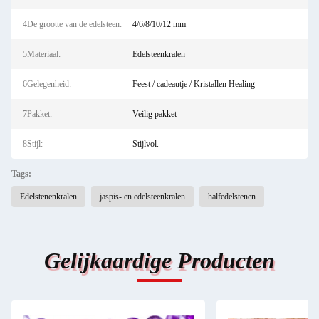
4De grootte van de edelsteen:
4/6/8/10/12 mm
5Materiaal:
Edelsteenkralen
6Gelegenheid:
Feest / cadeautje / Kristallen Healing
7Pakket:
Veilig pakket
8Stijl:
Stijlvol.
Tags:
Edelstenenkralen
jaspis- en edelsteenkralen
halfedelstenen
Gelijkaardige Producten