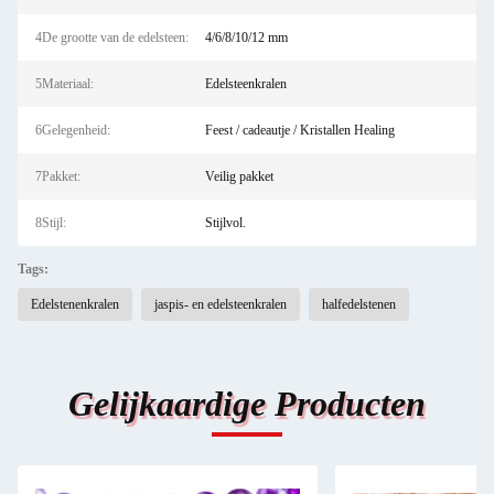
4De grootte van de edelsteen:
4/6/8/10/12 mm
5Materiaal:
Edelsteenkralen
6Gelegenheid:
Feest / cadeautje / Kristallen Healing
7Pakket:
Veilig pakket
8Stijl:
Stijlvol.
Tags:
Edelstenenkralen
jaspis- en edelsteenkralen
halfedelstenen
Gelijkaardige Producten