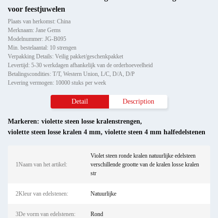
voor feestjuwelen
Plaats van herkomst: China
Merknaam: Jane Gems
Modelnummer: JG-B095
Min. bestelaantal: 10 strengen
Verpakking Details: Veilig pakket/geschenkpakket
Levertijd: 5-30 werkdagen afhankelijk van de orderhoeveelheid
Betalingscondities: T/T, Western Union, L/C, D/A, D/P
Levering vermogen: 10000 stuks per week
Detail
Description
Markeren:
violette steen losse kralenstrengen
,
violette steen losse kralen 4 mm
,
violette steen 4 mm halfedelstenen
Violet steen ronde kralen natuurlijke edelsteen
1Naam van het artikel:
verschillende grootte van de kralen losse kralen
str
2Kleur van edelstenen:
Natuurlijke
3De vorm van edelstenen:
Rond