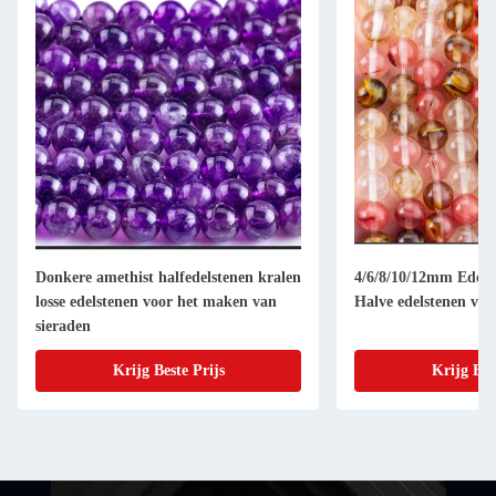
Donkere amethist halfedelstenen kralen
4/6/8/10/12mm Edelst
losse edelstenen voor het maken van
Halve edelstenen voo
sieraden
Krijg Beste Prijs
Krijg Bes