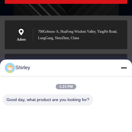
706Gebouw A, HuaFeng Wisdom Valley, YingHe Road,
LongGang, ShenZhen, China
Adres
Shirley
shirley@nature-trend.com
E-mail
1:23 PM
Good day, what product are you looking for?
0086-18148506772
Phone