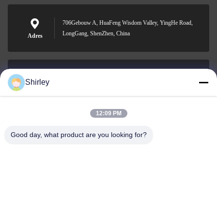
706Gebouw A, HuaFeng Wisdom Valley, YingHe Road,
LongGang, ShenZhen, China
Adres
Shirley
shirley@nature-trend.com
E-mail
12:09 PM
Good day, what product are you looking for?
0086-18148506772
Phone
Shenzhen Jane Cheng Development Co.,