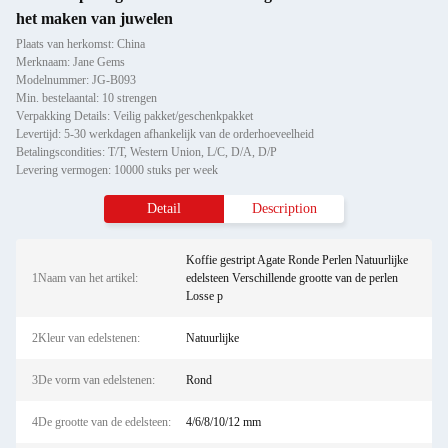
het maken van juwelen
Plaats van herkomst: China
Merknaam: Jane Gems
Modelnummer: JG-B093
Min. bestelaantal: 10 strengen
Verpakking Details: Veilig pakket/geschenkpakket
Levertijd: 5-30 werkdagen afhankelijk van de orderhoeveelheid
Betalingscondities: T/T, Western Union, L/C, D/A, D/P
Levering vermogen: 10000 stuks per week
Detail
Description
Koffie gestript Agate Ronde Perlen Natuurlijke
1Naam van het artikel:
edelsteen Verschillende grootte van de perlen
Losse p
2Kleur van edelstenen:
Natuurlijke
3De vorm van edelstenen:
Rond
4De grootte van de edelsteen:
4/6/8/10/12 mm