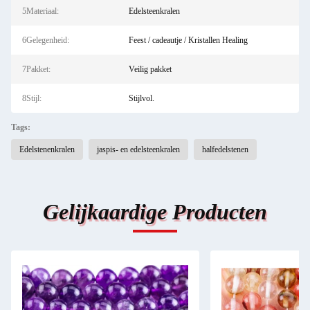
5Materiaal:
Edelsteenkralen
6Gelegenheid:
Feest / cadeautje / Kristallen Healing
7Pakket:
Veilig pakket
8Stijl:
Stijlvol.
Tags:
Edelstenenkralen
jaspis- en edelsteenkralen
halfedelstenen
Gelijkaardige Producten