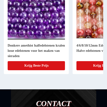
Donkere amethist halfedelstenen kralen
4/6/8/10/12mm Edelst
losse edelstenen voor het maken van
Halve edelstenen voo
sieraden
Krijg Beste Prijs
Krijg Bes
CONTACT