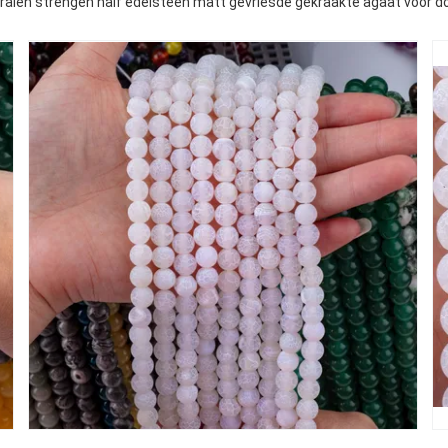
kralen strengen half edelsteen matt gevriesde gekraakte agaat voor d