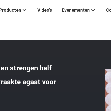
Producten
Video's
Evenementen
Co
aat Losse Kralen Strengen Half Edelsteen Matt Gevriesde Gekraakte 
len strengen half
raakte agaat voor