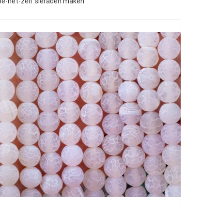
oe-het-zelf sieraden maken