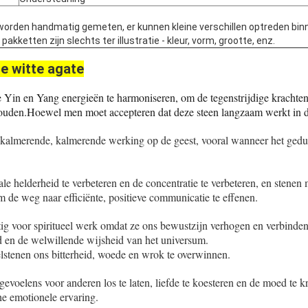
worden handmatig gemeten, er kunnen kleine verschillen optreden bin
kketten zijn slechts ter illustratie - kleur, vorm, grootte, enz.
e witte agate
 Yin en Yang energieën te harmoniseren, om de tegenstrijdige krachten 
houden.Hoewel men moet accepteren dat deze steen langzaam werkt in de
 kalmerende, kalmerende werking op de geest, vooral wanneer het gedu
e helderheid te verbeteren en de concentratie te verbeteren, en stenen
m de weg naar efficiënte, positieve communicatie te effenen.
ig voor spiritueel werk omdat ze ons bewustzijn verhogen en verbinden 
 en de welwillende wijsheid van het universum.
lstenen ons bitterheid, woede en wrok te overwinnen.
gevoelens voor anderen los te laten, liefde te koesteren en de moed te 
e emotionele ervaring.