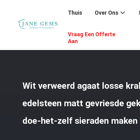
Thuis
Over Ons
Vraag Een Offerte
Thuis
/
Producten
/
Edelstenenkralen
/
Wit Verweerd Ag
Aan
Wit verweerd agaat losse kra
edelsteen matt gevriesde gek
doe-het-zelf sieraden maken