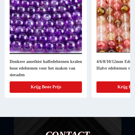
Donkere amethist halfedelstenen kralen
4/6/8/10/12mm Edelst
losse edelstenen voor het maken van
Halve edelstenen voo
sieraden
Krijg Beste Prijs
Krijg Bes
CONTACT