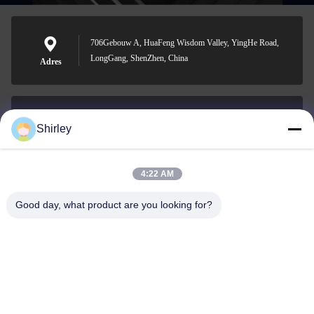
706Gebouw A, HuaFeng Wisdom Valley, YingHe Road,
LongGang, ShenZhen, China
Adres
Shirley
shirley@nature-trend.com
E-mail
4:22 AM
Good day, what product are you looking for?
0086-18148506772
Phone
Shenzhen Jane Cheng Development Co.,