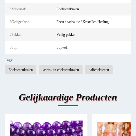
5Materiaal:
Edelsteenkralen
6Gelegenheid:
Feest / cadeautje / Kristallen Healing
7Pakket:
Veilig pakket
8Stijl:
Stijlvol.
Tags:
Edelstenenkralen
jaspis- en edelsteenkralen
halfedelstenen
Gelijkaardige Producten