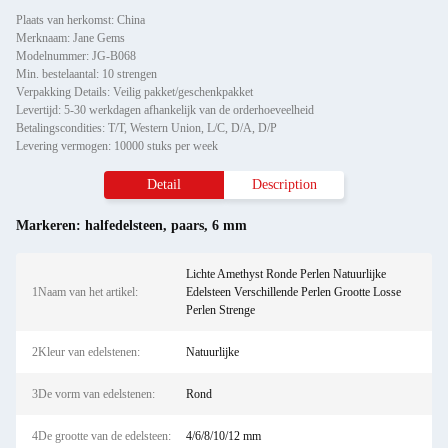
Plaats van herkomst: China
Merknaam: Jane Gems
Modelnummer: JG-B068
Min. bestelaantal: 10 strengen
Verpakking Details: Veilig pakket/geschenkpakket
Levertijd: 5-30 werkdagen afhankelijk van de orderhoeveelheid
Betalingscondities: T/T, Western Union, L/C, D/A, D/P
Levering vermogen: 10000 stuks per week
Detail
Description
Markeren:
halfedelsteen
,
paars
,
6 mm
Lichte Amethyst Ronde Perlen Natuurlijke
1Naam van het artikel:
Edelsteen Verschillende Perlen Grootte Losse
Perlen Strenge
2Kleur van edelstenen:
Natuurlijke
3De vorm van edelstenen:
Rond
4De grootte van de edelsteen:
4/6/8/10/12 mm