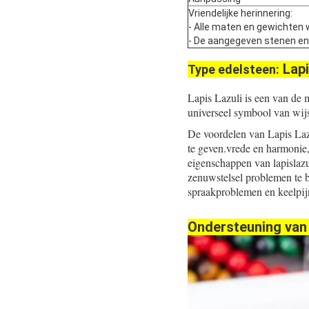
Vriendelijke herinnering:
- Alle maten en gewichten 
- De aangegeven stenen en pa
Lapi
Type edelsteen:
Lapis Lazuli is een van de 
universeel symbool van wij
De voordelen van Lapis Lazu
te geven.vrede en harmonie
eigenschappen van lapislazu
zenuwstelsel problemen te b
spraakproblemen en keelpij
Ondersteuning van