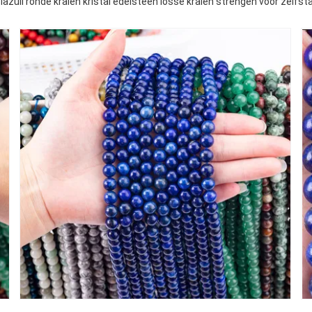
lazuli ronde kralen kristal edelsteen losse kralen strengen voor zelf