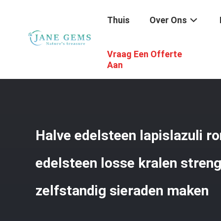
Thuis
Over Ons
Vraag Een Offerte
Thuis
/
Producten
/
Edelstenenkralen
/
Halve Edelsteen 
Aan
Halve edelsteen lapislazuli ro
edelsteen losse kralen stren
zelfstandig sieraden maken