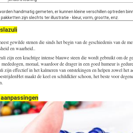
worden handmatig gemeten, er kunnen kleine verschillen optreden bin
kketten zijn slechts ter illustratie - kleur, vorm, grootte, enz.
slazuli
meest gewilde stenen die sinds het begin van de geschiedenis van de me
sheid en waarheid..
li zijn een krachtige intense blauwe steen die wordt gebruikt om de ge
, mededogen, moraal, waardoor de drager in een goed humeur is gedu
li zijn effectief in het kalmeren van ontstekingen en helpen zowel het a
estrijdenHet maakt de keel en schildklier schoon, het beste voor degen
n.
 aanpassingen