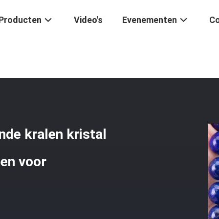
Producten
Video's
Evenementen
Co
Lapislazuli Ronde Kralen Kristal Edelsteen Losse Kralen Strengen Voo
nde kralen kristal
gen voor