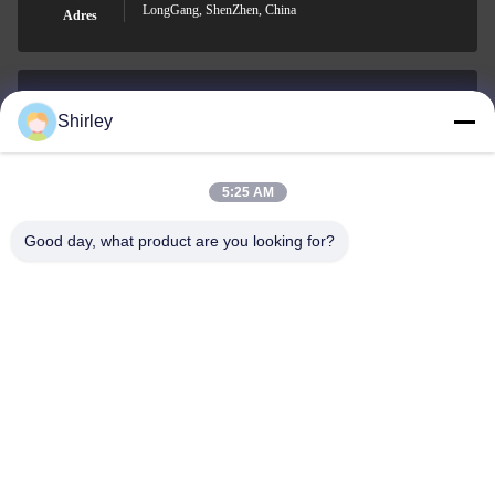
LongGang, ShenZhen, China
Adres
Shirley
shirley@nature-trend.com
E-mail
5:25 AM
Good day, what product are you looking for?
0086-18148506772
Phone
Shenzhen Jane Cheng Development Co.,
Limited