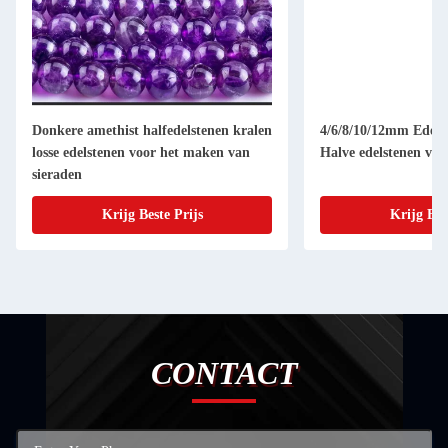
Donkere amethist halfedelstenen kralen
4/6/8/10/12mm Edelst
losse edelstenen voor het maken van
Halve edelstenen voo
sieraden
Krijg Beste Prijs
Krijg Bes
CONTACT