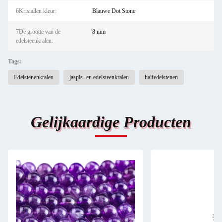
6Kristallen kleur:
Blauwe Dot Stone
7De grootte van de
8 mm
edelsteenkralen:
Tags:
Edelstenenkralen
jaspis- en edelsteenkralen
halfedelstenen
Gelijkaardige Producten