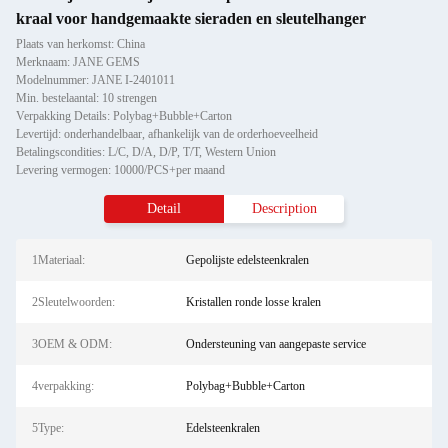
kraal voor handgemaakte sieraden en sleutelhanger
Plaats van herkomst: China
Merknaam: JANE GEMS
Modelnummer: JANE I-2401011
Min. bestelaantal: 10 strengen
Verpakking Details: Polybag+Bubble+Carton
Levertijd: onderhandelbaar, afhankelijk van de orderhoeveelheid
Betalingscondities: L/C, D/A, D/P, T/T, Western Union
Levering vermogen: 10000/PCS+per maand
Detail
Description
1Materiaal:
Gepolijste edelsteenkralen
2Sleutelwoorden:
Kristallen ronde losse kralen
3OEM & ODM:
Ondersteuning van aangepaste service
4verpakking:
Polybag+Bubble+Carton
5Type:
Edelsteenkralen