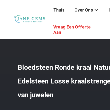
Thuis
Over Ons
Vraag Een Offerte
Thuis
/
Producten
/
Edelstenenkralen
/
Bloedsteen Ronde
Aan
Bloedsteen Ronde kraal Natuur
Edelsteen Losse kraalstreng
van juwelen