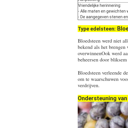
Vriendelijke herinnering:
- Alle maten en gewichten 
- De aangegeven stenen en pa
Blo
Type edelsteen:
Bloedsteen werd niet al
bekend als het brengen v
overwinnenOok werd aan
beheersen door bliksem 
Bloedsteen verleende de 
om te waarschuwen voor 
verdrijven.
Ondersteuning van