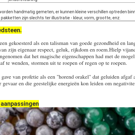
worden handmatig gemeten, er kunnen kleine verschillen optreden bin
kketten zijn slechts ter illustratie - kleur, vorm, grootte, enz.
edsteen.
leen gekoesterd als een talisman van goede gezondheid en lan
an zijn eigenaar respect, geluk, rijkdom en roem.Hielp vijande
genomen dat het magische eigenschappen had met de mogeli
af te wenden, stormen uit te roepen of regen op te roepen.
gave van profetie als een "horend orakel" dat geluiden afgaf a
gevaar en die geestelijke energieën kon leiden om negativite
 aanpassingen