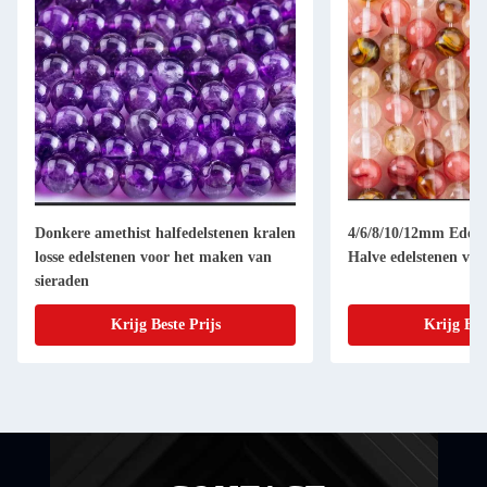
Donkere amethist halfedelstenen kralen
4/6/8/10/12mm Edelst
losse edelstenen voor het maken van
Halve edelstenen voo
sieraden
Krijg Beste Prijs
Krijg Bes