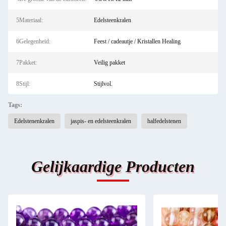
5Materiaal:
Edelsteenkralen
6Gelegenheid:
Feest / cadeautje / Kristallen Healing
7Pakket:
Veilig pakket
8Stijl:
Stijlvol.
Tags:
Edelstenenkralen
jaspis- en edelsteenkralen
halfedelstenen
Gelijkaardige Producten