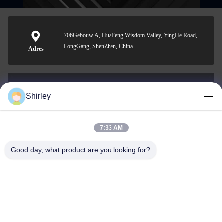
706Gebouw A, HuaFeng Wisdom Valley, YingHe Road,
LongGang, ShenZhen, China
Adres
Shirley
shirley@nature-trend.com
E-mail
7:33 AM
Good day, what product are you looking for?
0086-18148506772
Phone