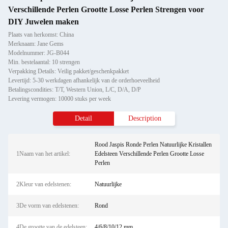
Verschillende Perlen Grootte Losse Perlen Strengen voor
DIY Juwelen maken
Plaats van herkomst: China
Merknaam: Jane Gems
Modelnummer: JG-B044
Min. bestelaantal: 10 strengen
Verpakking Details: Veilig pakket/geschenkpakket
Levertijd: 5-30 werkdagen afhankelijk van de orderhoeveelheid
Betalingscondities: T/T, Western Union, L/C, D/A, D/P
Levering vermogen: 10000 stuks per week
Detail
Description
Rood Jaspis Ronde Perlen Natuurlijke Kristallen
1Naam van het artikel:
Edelsteen Verschillende Perlen Grootte Losse
Perlen
2Kleur van edelstenen:
Natuurlijke
3De vorm van edelstenen:
Rond
4De grootte van de edelsteen:
4/6/8/10/12 mm