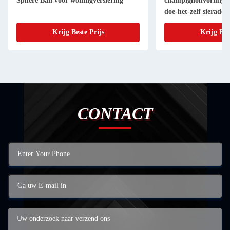
Sphere Ball voor woningversiering
champignonvormige k
doe-het-zelf sieraden
Krijg Beste Prijs
Krijg Bes
CONTACT