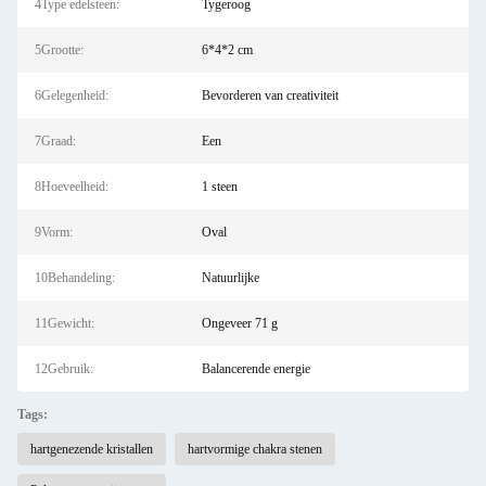
4Type edelsteen:
Tygeroog
5Grootte:
6*4*2 cm
6Gelegenheid:
Bevorderen van creativiteit
7Graad:
Een
8Hoeveelheid:
1 steen
9Vorm:
Oval
10Behandeling:
Natuurlijke
11Gewicht:
Ongeveer 71 g
12Gebruik:
Balancerende energie
Tags:
hartgenezende kristallen
hartvormige chakra stenen