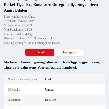
Pocket Tiger Eye Rotsstenen Onregelmatige zorgen steen
Angst loslaten
Plaats van herkomst: China
Merknaam: JAME GEMS
Modelnummer: CCS-29
Min. bestelaantal: 2 PCS
Levertijd: 3-10 werkdagen
Betalingscondities: L/C, T/T, Western Union
Levering vermogen: 200000 strengen per maand
Detail
Description
Markeren:
Unisex tijgeroogpalmsteen
,
Ovale tijgeroogpalmsteen
,
Tiger's eye palm stone Voor zelfstandig handwerk
1De vorm van edelstenen:
Oval
2Geslacht:
Unisex
3Materiaal:
Edelsteen