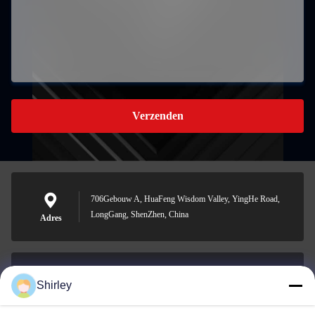
Verzenden
706Gebouw A, HuaFeng Wisdom Valley, YingHe Road,
LongGang, ShenZhen, China
Adres
Shirley
shirley@nature-trend.com
E-mail