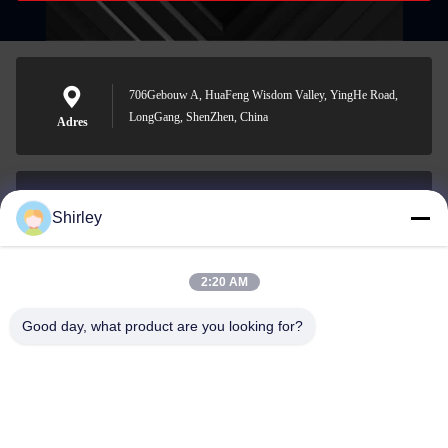
706Gebouw A, HuaFeng Wisdom Valley, YingHe Road,
LongGang, ShenZhen, China
Adres
Shirley
shirley@nature-trend.com
E-mail
2:20 AM
Good day, what product are you looking for?
0086-18148506772
Phone