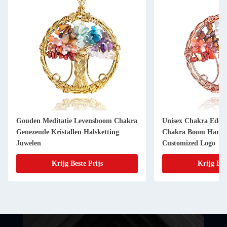
Gouden Meditatie Levensboom Chakra
Unisex Chakra Edel
Genezende Kristallen Halsketting
Chakra Boom Hange
Juwelen
Customized Logo
Krijg Beste Prijs
Krijg Bes