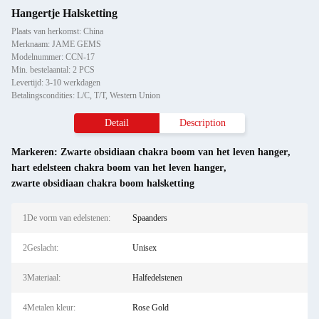
Hangertje Halsketting
Plaats van herkomst: China
Merknaam: JAME GEMS
Modelnummer: CCN-17
Min. bestelaantal: 2 PCS
Levertijd: 3-10 werkdagen
Betalingscondities: L/C, T/T, Western Union
Detail
Description
Markeren:
Zwarte obsidiaan chakra boom van het leven hanger
,
hart edelsteen chakra boom van het leven hanger
,
zwarte obsidiaan chakra boom halsketting
1De vorm van edelstenen:
Spaanders
2Geslacht:
Unisex
3Materiaal:
Halfedelstenen
4Metalen kleur:
Rose Gold