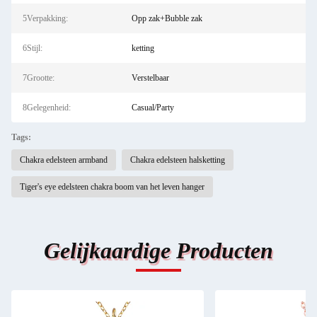
5Verpakking:
Opp zak+Bubble zak
6Stijl:
ketting
7Grootte:
Verstelbaar
8Gelegenheid:
Casual/Party
Tags:
Chakra edelsteen armband
Chakra edelsteen halsketting
Tiger's eye edelsteen chakra boom van het leven hanger
Gelijkaardige Producten