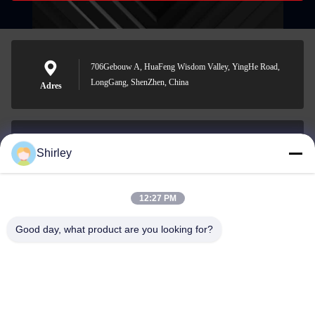
706Gebouw A, HuaFeng Wisdom Valley, YingHe Road,
LongGang, ShenZhen, China
Adres
Shirley
shirley@nature-trend.com
E-mail
12:27 PM
Good day, what product are you looking for?
0086-18148506772
Phone