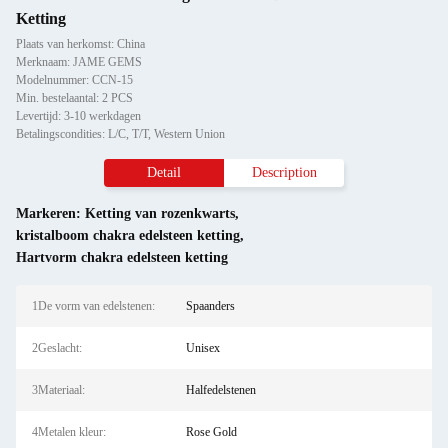
Ketting
Plaats van herkomst: China
Merknaam: JAME GEMS
Modelnummer: CCN-15
Min. bestelaantal: 2 PCS
Levertijd: 3-10 werkdagen
Betalingscondities: L/C, T/T, Western Union
Detail
Description
Markeren:
Ketting van rozenkwarts
,
kristalboom chakra edelsteen ketting
,
Hartvorm chakra edelsteen ketting
1De vorm van edelstenen:
Spaanders
2Geslacht:
Unisex
3Materiaal:
Halfedelstenen
4Metalen kleur:
Rose Gold