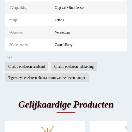
5Verpakking:
Opp zak+Bubble zak
6Stijl:
ketting
7Grootte:
Verstelbaar
8Gelegenheid:
Casual/Party
Tags:
Chakra edelsteen armband
Chakra edelsteen halsketting
Tiger's eye edelsteen chakra boom van het leven hanger
Gelijkaardige Producten