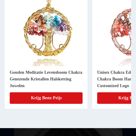
Gouden Meditatie Levensboom Chakra
Unisex Chakra Edel
Genezende Kristallen Halsketting
Chakra Boom Hange
Juwelen
Customized Logo
Krijg Beste Prijs
Krijg Bes