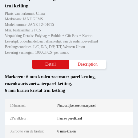
trui ketting
Plaats van herkomst: China
Merknaam: JANE GEMS
Modelnummer: JANE I-2401015
Min. bestelaantal: 2 PCS
Verpakking Details: Polybag + Bubble + Gift Box + Karton
Levertijd: onderhandelbaar, afhankelijk van de orderhoeveelheid
Betalingscondities: L/C, D/A, D/P, T/T, Western Union
Levering vermogen: 10000/PCS+per maand
Detail
Description
Markeren:
6 mm kralen zoetwater parel ketting
,
rozenkwarts zoetwaterparel ketting
,
6 mm kralen kristal trui ketting
1Materiaal:
Natuurlijke zoetwaterparel
2Parelkleur:
Paarse parelkraal
3Grootte van de kralen:
6 mm-kralen