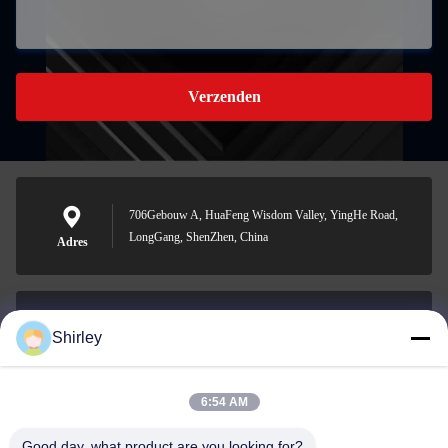
Verzenden
706Gebouw A, HuaFeng Wisdom Valley, YingHe Road,
LongGang, ShenZhen, China
Adres
Shirley
shirley@nature-trend.com
E-mail
6:54 AM
Good day, what product are you looking for?