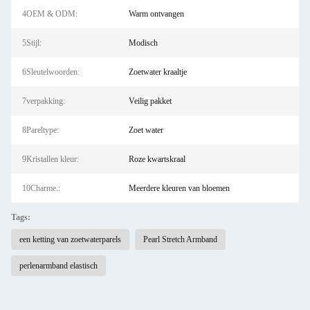
4OEM & ODM:
Warm ontvangen
5Stijl:
Modisch
6Sleutelwoorden:
Zoetwater kraaltje
7verpakking:
Veilig pakket
8Pareltype:
Zoet water
9Kristallen kleur:
Roze kwartskraal
10Charme.:
Meerdere kleuren van bloemen
Tags:
een ketting van zoetwaterparels
Pearl Stretch Armband
perlenarmband elastisch