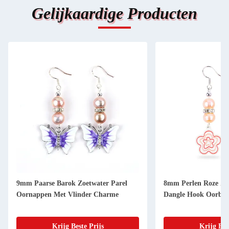
Gelijkaardige Producten
9mm Paarse Barok Zoetwater Parel
8mm Perlen Roze Zoe
Oornappen Met Vlinder Charme
Dangle Hook Oorbel
Krijg Beste Prijs
Krijg Bes