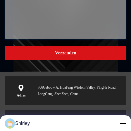
Verzenden
706Gebouw A, HuaFeng Wisdom Valley, YingHe Road,
LongGang, ShenZhen, China
Adres
Shirley
shirley@nature-trend.com
E-mail