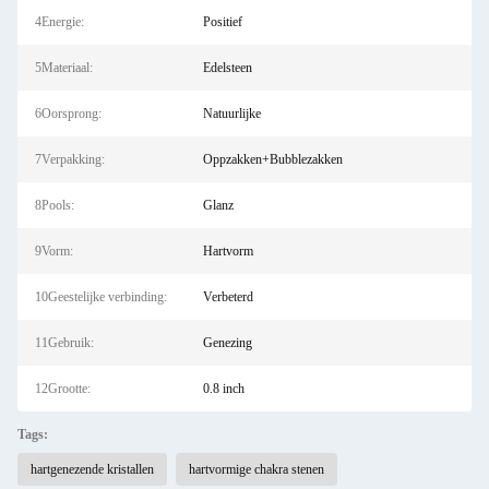
4Energie:
Positief
5Materiaal:
Edelsteen
6Oorsprong:
Natuurlijke
7Verpakking:
Oppzakken+Bubblezakken
8Pools:
Glanz
9Vorm:
Hartvorm
10Geestelijke verbinding:
Verbeterd
11Gebruik:
Genezing
12Grootte:
0.8 inch
Tags:
hartgenezende kristallen
hartvormige chakra stenen