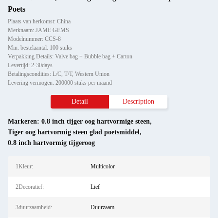
Poets
Plaats van herkomst: China
Merknaam: JAME GEMS
Modelnummer: CCS-8
Min. bestelaantal: 100 stuks
Verpakking Details: Valve bag + Bubble bag + Carton
Levertijd: 2-30days
Betalingscondities: L/C, T/T, Western Union
Levering vermogen: 200000 stuks per maand
Detail
Description
Markeren:
0.8 inch tijger oog hartvormige steen
,
Tiger oog hartvormig steen glad poetsmiddel
,
0.8 inch hartvormig tijgeroog
1Kleur:
Multicolor
2Decoratief:
Lief
3duurzaamheid:
Duurzaam