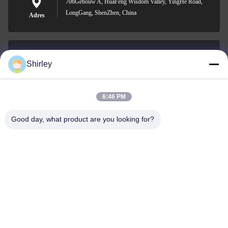
706Gebouw A, HuaFeng Wisdom Valley, YingHe Road,
LongGang, ShenZhen, China
Adres
Shirley
shirley@nature-trend.com
E-mail
6:46 PM
Good day, what product are you looking for?
0086-18148506772
Phone
Shenzhen Jane Cheng Development Co.,
Limited