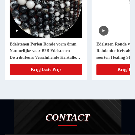
Edelstenen Perlen Ronde vorm 8mm
Edelsteen Ronde vor
Natuurlijke voor B2B Edelstenen
Rohdonite Kristalste
Distributeurs Verschillende Kristallen
soorten Healing Sto
Geneesstenen Zebra Jasper Amazoneite
Juwelen
Krijg Beste Prijs
Krijg Bes
en meer voor doe-het-zelf
CONTACT