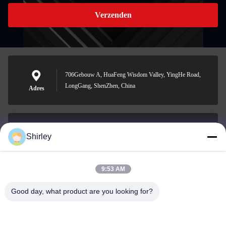
Verzenden
706Gebouw A, HuaFeng Wisdom Valley, YingHe Road,
LongGang, ShenZhen, China
Adres
Shirley
shirley@nature-trend.com
E-mail
9:53 AM
Good day, what product are you looking for?
0086-18148506772
Phone