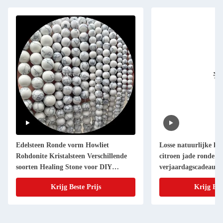
Edelsteen Ronde vorm Howliet
Losse natuurlijke kri
Rohdonite Kristalsteen Verschillende
citroen jade ronde lo
soorten Healing Stone voor DIY
verjaardagscadeau 
Juwelen
Krijg Beste Prijs
Krijg Bes